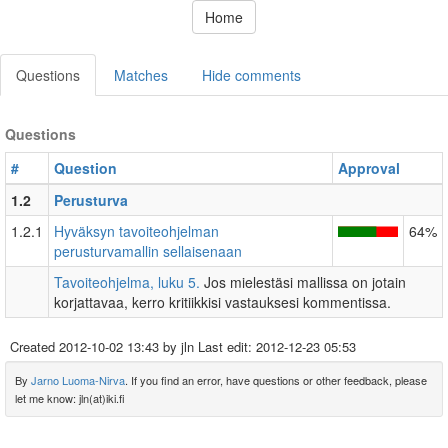
Home
Questions
Matches
Hide comments
Questions
#
Question
Approval
1.2
Perusturva
1.2.1
Hyväksyn tavoiteohjelman
64%
perusturvamallin sellaisenaan
Tavoiteohjelma, luku 5.
Jos mielestäsi mallissa on jotain
korjattavaa, kerro kritiikkisi vastauksesi kommentissa.
Created
2012-10-02 13:43
by jln Last edit:
2012-12-23 05:53
By
Jarno Luoma-Nirva
. If you find an error, have questions or other feedback, please
let me know: jln(at)iki.fi