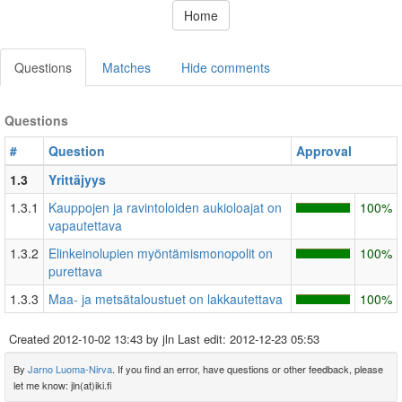
Home
Questions
Matches
Hide comments
Questions
#
Question
Approval
1.3
Yrittäjyys
1.3.1
Kauppojen ja ravintoloiden aukioloajat on
100%
vapautettava
1.3.2
Elinkeinolupien myöntämismonopolit on
100%
purettava
1.3.3
Maa- ja metsätaloustuet on lakkautettava
100%
Created
2012-10-02 13:43
by jln Last edit:
2012-12-23 05:53
By
Jarno Luoma-Nirva
. If you find an error, have questions or other feedback, please
let me know: jln(at)iki.fi