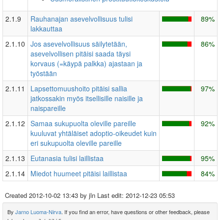
2.1.9
Rauhanajan asevelvollisuus tulisi
89%
lakkauttaa
2.1.10
Jos asevelvollisuus säilytetään,
86%
asevelvollisen pitäisi saada täysi
korvaus (=käypä palkka) ajastaan ja
työstään
2.1.11
Lapsettomuushoito pitäisi sallia
97%
jatkossakin myös itsellisille naisille ja
naispareille
2.1.12
Samaa sukupuolta oleville pareille
92%
kuuluvat yhtäläiset adoptio-oikeudet kuin
eri sukupuolta oleville pareille
2.1.13
Eutanasia tulisi laillistaa
95%
2.1.14
Miedot huumeet pitäisi laillistaa
84%
Created
2012-10-02 13:43
by jln Last edit:
2012-12-23 05:53
By
Jarno Luoma-Nirva
. If you find an error, have questions or other feedback, please