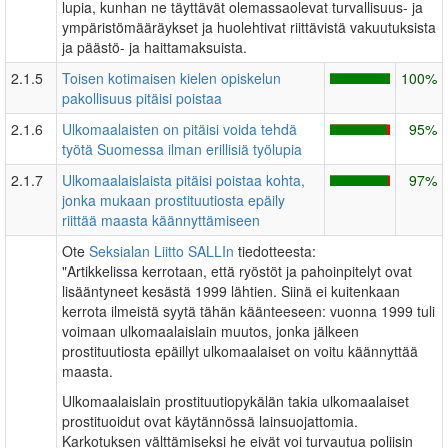
lupia, kunhan ne täyttävät olemassaolevat turvallisuus- ja
ympäristömääräykset ja huolehtivat riittävistä vakuutuksista
ja päästö- ja haittamaksuista.
2.1.5
Toisen kotimaisen kielen opiskelun
100%
pakollisuus pitäisi poistaa
2.1.6
Ulkomaalaisten on pitäisi voida tehdä
95%
työtä Suomessa ilman erillisiä työlupia
2.1.7
Ulkomaalaislaista pitäisi poistaa kohta,
97%
jonka mukaan prostituutiosta epäily
riittää maasta käännyttämiseen
Ote
Seksialan Liitto SALLIn
tiedotteesta:
"Artikkelissa kerrotaan, että ryöstöt ja pahoinpitelyt ovat
lisääntyneet kesästä 1999 lähtien. Siinä ei kuitenkaan
kerrota ilmeistä syytä tähän käänteeseen: vuonna 1999 tuli
voimaan ulkomaalaislain muutos, jonka jälkeen
prostituutiosta epäillyt ulkomaalaiset on voitu käännyttää
maasta.
Ulkomaalaislain prostituutiopykälän takia ulkomaalaiset
prostituoidut ovat käytännössä lainsuojattomia.
Karkotuksen välttämiseksi he eivät voi turvautua poliisin