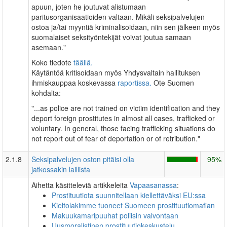
apuun, joten he joutuvat alistumaan
paritusorganisaatioiden valtaan. Mikäli seksipalvelujen
ostoa ja/tai myyntiä kriminalisoidaan, niin sen jälkeen myös
suomalaiset seksityöntekijät voivat joutua samaan
asemaan."
Koko tiedote
täällä.
Käytäntöä kritisoidaan myös Yhdysvaltain hallituksen
ihmiskauppaa koskevassa
raportissa.
Ote Suomen
kohdalta:
"...as police are not trained on victim identification and they
deport foreign prostitutes in almost all cases, trafficked or
voluntary. In general, those facing trafficking situations do
not report out of fear of deportation or of retribution."
2.1.8
Seksipalvelujen oston pitäisi olla
95%
jatkossakin laillista
Aihetta käsitteleviä artikkeleita
Vapaasanassa
:
Prostituutiota suunnitellaan kiellettäväksi EU:ssa
Kieltolakimme tuoneet Suomeen prostituutiomafian
Makuukamaripuuhat poliisin valvontaan
Uusmoralistinen prostituutiokeskustelu