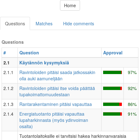
Home
Questions
Matches
Hide comments
Questions
#
Question
Approval
2.1
Käytännön kysymyksiä
2.1.1
Ravintoloiden pitäisi saada jatkossakin
97%
olla auki aamuneljään
2.1.2
Ravintoloiden pitäisi itse voida päättää
92%
tupakoimattomuudestaan
2.1.3
Rantarakentaminen pitäisi vapauttaa
86%
2.1.4
Energiatuotanto pitäisi vapauttaa
91%
lupaharkinnasta (myös ydinvoiman
osalta)
Tuotantolaitoksille ei tarvitsisi hakea harkinnanvaraisia