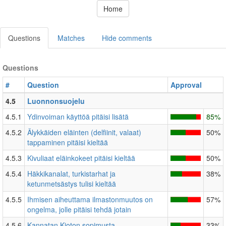
Home
Questions
Matches
Hide comments
Questions
#
Question
Approval
4.5
Luonnonsuojelu
4.5.1
Ydinvoiman käyttöä pitäisi lisätä
85%
4.5.2
Älykkäiden eläinten (delfiinit, valaat)
50%
tappaminen pitäisi kieltää
4.5.3
Kivuliaat eläinkokeet pitäisi kieltää
50%
4.5.4
Häkkikanalat, turkistarhat ja
38%
ketunmetsästys tulisi kieltää
4.5.5
Ihmisen aiheuttama ilmastonmuutos on
57%
ongelma, jolle pitäisi tehdä jotain
4.5.6
Kannatan Kioton sopimusta
33%