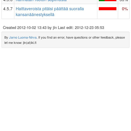
4.5.7
Haittaveroista pitäisi päättää suoralla
0%
kansanäänestyksellä
Created
2012-10-02 13:43
by jln Last edit:
2012-12-23 05:53
By
Jarno Luoma-Nirva
. If you find an error, have questions or other feedback, please
let me know: jln(at)iki.fi