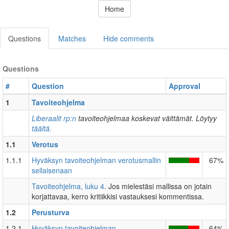
Home
Questions
Matches
Hide comments
Questions
#
Question
Approval
1
Tavoiteohjelma
Liberaalit rp:n
tavoiteohjelmaa koskevat väittämät. Löytyy
täältä.
1.1
Verotus
1.1.1
Hyväksyn tavoiteohjelman verotusmallin
67%
sellaisenaan
Tavoiteohjelma, luku 4
. Jos mielestäsi mallissa on jotain
korjattavaa, kerro kritiikkisi vastauksesi kommentissa.
1.2
Perusturva
1.2.1
Hyväksyn tavoiteohjelman
64%