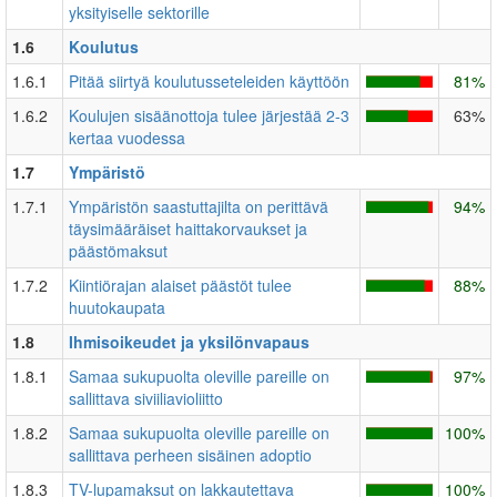
yksityiselle sektorille
1.6
Koulutus
1.6.1
Pitää siirtyä koulutusseteleiden käyttöön
81%
1.6.2
Koulujen sisäänottoja tulee järjestää 2-3
63%
kertaa vuodessa
1.7
Ympäristö
1.7.1
Ympäristön saastuttajilta on perittävä
94%
täysimääräiset haittakorvaukset ja
päästömaksut
1.7.2
Kiintiörajan alaiset päästöt tulee
88%
huutokaupata
1.8
Ihmisoikeudet ja yksilönvapaus
1.8.1
Samaa sukupuolta oleville pareille on
97%
sallittava siviiliavioliitto
1.8.2
Samaa sukupuolta oleville pareille on
100%
sallittava perheen sisäinen adoptio
1.8.3
TV-lupamaksut on lakkautettava
100%