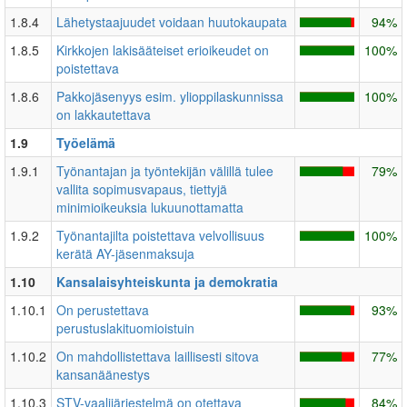
1.8.4
Lähetystaajuudet voidaan huutokaupata
94%
1.8.5
Kirkkojen lakisääteiset erioikeudet on
100%
poistettava
1.8.6
Pakkojäsenyys esim. ylioppilaskunnissa
100%
on lakkautettava
1.9
Työelämä
1.9.1
Työnantajan ja työntekijän välillä tulee
79%
vallita sopimusvapaus, tiettyjä
minimioikeuksia lukuunottamatta
1.9.2
Työnantajilta poistettava velvollisuus
100%
kerätä AY-jäsenmaksuja
1.10
Kansalaisyhteiskunta ja demokratia
1.10.1
On perustettava
93%
perustuslakituomioistuin
1.10.2
On mahdollistettava laillisesti sitova
77%
kansanäänestys
1.10.3
STV-vaalijärjestelmä on otettava
84%