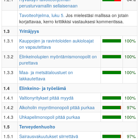
perusturvamallin sellaisenaan
Tavoiteohjelma, luku 5.
Jos mielestäsi mallissa on jotain
korjattavaa, kerro kritiikkisi vastauksesi kommentissa.
1.3
Yrittäjyys
1.3.1
Kauppojen ja ravintoloiden aukioloajat
100%
on vapautettava
1.3.2
Elinkeinolupien myöntämismonopolit on
100%
purettava
1.3.3
Maa- ja metsätaloustuet on
100%
lakkautettava
1.4
Elinkeino- ja työelämä
1.4.1
Valtionyritykset pitää myydä
100%
1.4.2
Alkoholin myyntimonopoli pitää purkaa
97%
1.4.3
Uhkapelimonopoli pitää purkaa
100%
1.5
Terveydenhuolto
1.5.1
Sairausvakuutukset siirrettävä
97%