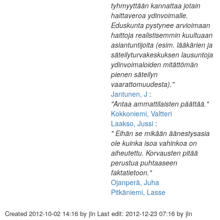
tyhmyyttään kannattaa jotain
haittaveroa ydinvoimalle.
Eduskunta pystynee arvioimaan
haittoja realistisemmin kuultuaan
asiantuntijoita (esim. lääkärien ja
säteilyturvakeskuksen lausuntoja
ydinvoimaloiden mitättömän
pienen säteilyn
vaarattomuudesta)."
Jantunen, J
:
"Antaa ammattilaisten päättää."
Kokkoniemi, Valtteri
Laakso, Jussi
:
" Eihän se mikään äänestysasia
ole kuinka isoa vahinkoa on
aiheutettu. Korvausten pitää
perustua puhtaaseen
faktatietoon."
Ojanperä, Juha
Pitkäniemi, Lasse
Created
2012-10-02 14:16
by jln Last edit:
2012-12-23 07:16
by jln