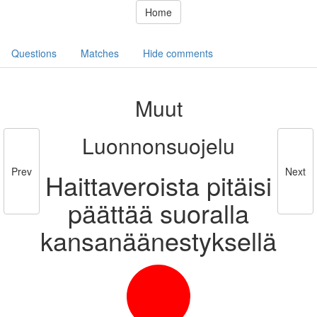
Home
Questions
Matches
Hide comments
Muut
Luonnonsuojelu
Prev
Next
Haittaveroista pitäisi
päättää suoralla
kansanäänestyksellä