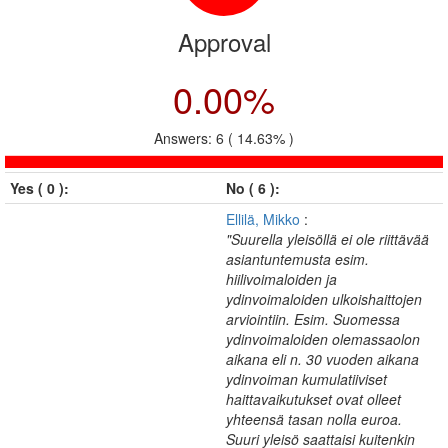
Approval
0.00%
Answers: 6 ( 14.63% )
Yes ( 0 ):
No ( 6 ):
Ellilä, Mikko
:
"Suurella yleisöllä ei ole riittävää
asiantuntemusta esim.
hiilivoimaloiden ja
ydinvoimaloiden ulkoishaittojen
arviointiin. Esim. Suomessa
ydinvoimaloiden olemassaolon
aikana eli n. 30 vuoden aikana
ydinvoiman kumulatiiviset
haittavaikutukset ovat olleet
yhteensä tasan nolla euroa.
Suuri yleisö saattaisi kuitenkin