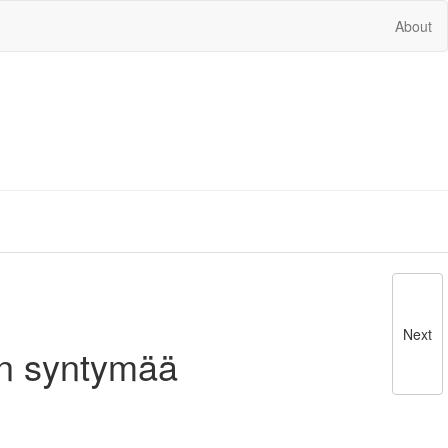
About
Next
nen syntymää