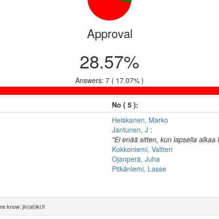
Approval
28.57%
Answers: 7 ( 17.07% )
No ( 5 ):
Heiskanen, Marko
Jantunen, J
:
"Ei enää sitten, kun lapsella alkaa
Kokkoniemi, Valtteri
Ojanperä, Juha
Pitkäniemi, Lasse
e know: jln(at)iki.fi