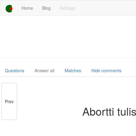
Home
Blog
Settings
Questions
Answer all
Matches
Hide comments
Prev
Abortti tul