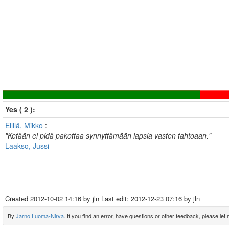
Yes ( 2 ):
Ellilä, Mikko
:
"Ketään ei pidä pakottaa synnyttämään lapsia vasten tahtoaan."
Laakso, Jussi
Created
2012-10-02 14:16
by jln Last edit:
2012-12-23 07:16
by jln
By
Jarno Luoma-Nirva
. If you find an error, have questions or other feedback, please let m