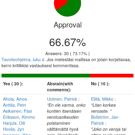
Approval
66.67%
Answers: 30 ( 73.17% )
Tavoiteohjelma, luku 4
. Jos mielestäsi mallissa on jotain korjattavaa,
kerro kritiikkisi vastauksesi kommentissa.
Yes ( 20 ):
Abstain(with
No ( 10 ):
comments):
Ahola, Amos
Uotinen, Patrick
:
Ellilä, Mikko
:
Anttila, Petri
"En ole varma, onko
"Liian korkea
Asikainen, Pasi
kuntien itsenäisen
veroaste. "
Eriksson, Kimmo
verotusoikeuden
Bollström, Jan-
Harjula, Oili
poistaminen
Patrick
:
Hovila, Jyri
välttämättä hyvä
"Joko on veroja tai