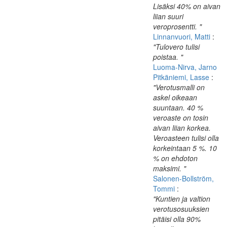
Lisäksi 40% on aivan
liian suuri
veroprosentti. "
Linnanvuori, Matti
:
"Tulovero tulisi
poistaa. "
Luoma-Nirva, Jarno
Pitkäniemi, Lasse
:
"Verotusmalli on
askel oikeaan
suuntaan. 40 %
veroaste on tosin
aivan liian korkea.
Veroasteen tulisi olla
korkeintaan 5 %. 10
% on ehdoton
maksimi. "
Salonen-Bollström,
Tommi
:
"Kuntien ja valtion
verotusosuuksien
pitäisi olla 90%