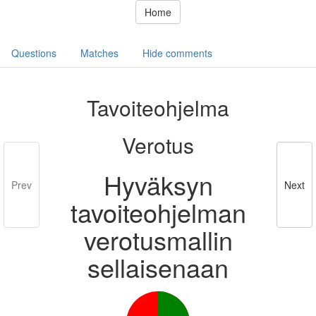
Home
Questions
Matches
Hide comments
Tavoiteohjelma
Verotus
Hyväksyn
Prev
Next
tavoiteohjelman
verotusmallin
sellaisenaan