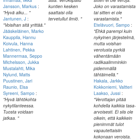
Innamaa, Ilkka
asia. Verokilpailu
sitten ei ole veroja.
Jansson, Markus
:
kuntien kesken
Joko on varastamista
"Hyvä alku... "
saattaisi olla
tai sitten ei ole
Jantunen, J
:
tervetullut ilmiö. "
varastamista."
"Voisihan sitä yrittää."
Etelävuori, Sampo
:
Jääskeläinen, Marko
"Ehkä parempi kuin
Kauppila, Hannu
nykyinen järjestelmä,
Koivula, Hanna
mutta voishan
Lahtinen, Pekka
verotusta pyrkiä
Mannermaa, Seppo
vähentämään
Michelsson, Jukka
radikaalimminkin
Mustalahti, Mika
pidemmällä
Nylund, Matts
tähtäimellä."
Puustinen, Jari
Hakala, Jarkko
Raunio, Elsa
Kokkoniemi, Valtteri
Syreeni, Sampo
:
Laakso, Jussi
:
"Hyvä lähtökohta
"Verottajan pitää
nykytilanteessa.
kohdella kaikkia tasa-
Tuosta voidaan
arvoisesti. Ei siis ole
jatkaa. "
oikein, että kaikkein
pienimmät tulot
vapautettaisiin
kokonaan veroista.