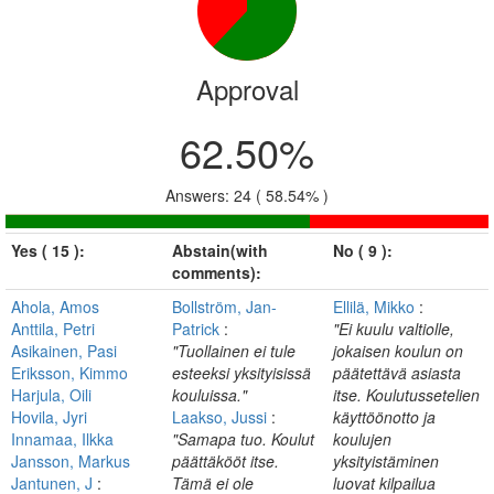
Approval
62.50%
Answers: 24 ( 58.54% )
Yes ( 15 ):
Abstain(with
No ( 9 ):
comments):
Ahola, Amos
Bollström, Jan-
Ellilä, Mikko
:
Anttila, Petri
Patrick
:
"Ei kuulu valtiolle,
Asikainen, Pasi
"Tuollainen ei tule
jokaisen koulun on
Eriksson, Kimmo
esteeksi yksityisissä
päätettävä asiasta
Harjula, Oili
kouluissa."
itse. Koulutussetelien
Hovila, Jyri
Laakso, Jussi
:
käyttöönotto ja
Innamaa, Ilkka
"Samapa tuo. Koulut
koulujen
Jansson, Markus
päättäkööt itse.
yksityistäminen
Jantunen, J
:
Tämä ei ole
luovat kilpailua