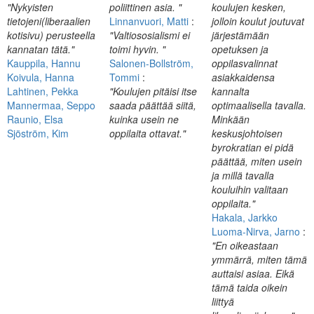
"Nykyisten
poliittinen asia. "
koulujen kesken,
tietojeni(liberaalien
Linnanvuori, Matti
:
jolloin koulut joutuvat
kotisivu) perusteella
"Valtiososialismi ei
järjestämään
kannatan tätä."
toimi hyvin. "
opetuksen ja
Kauppila, Hannu
Salonen-Bollström,
oppilasvalinnat
Koivula, Hanna
Tommi
:
asiakkaidensa
Lahtinen, Pekka
"Koulujen pitäisi itse
kannalta
Mannermaa, Seppo
saada päättää siitä,
optimaalisella tavalla.
Raunio, Elsa
kuinka usein ne
Minkään
Sjöström, Kim
oppilaita ottavat."
keskusjohtoisen
byrokratian ei pidä
päättää, miten usein
ja millä tavalla
kouluihin valitaan
oppilaita."
Hakala, Jarkko
Luoma-Nirva, Jarno
:
"En oikeastaan
ymmärrä, miten tämä
auttaisi asiaa. Eikä
tämä taida oikein
liittyä