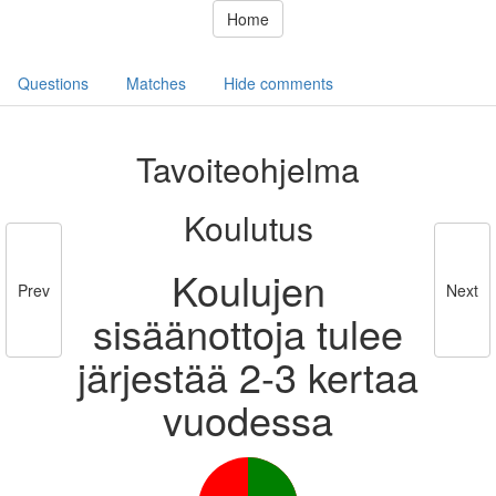
Home
Questions
Matches
Hide comments
Tavoiteohjelma
Koulutus
Koulujen
Prev
Next
sisäänottoja tulee
järjestää 2-3 kertaa
vuodessa