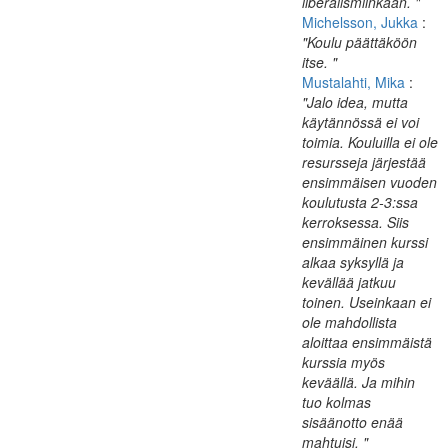
liberalismiinkaan. "
Michelsson, Jukka
:
"Koulu päättäköön
itse. "
Mustalahti, Mika
:
"Jalo idea, mutta
käytännössä ei voi
toimia. Kouluilla ei ole
resursseja järjestää
ensimmäisen vuoden
koulutusta 2-3:ssa
kerroksessa. Siis
ensimmäinen kurssi
alkaa syksyllä ja
kevällää jatkuu
toinen. Useinkaan ei
ole mahdollista
aloittaa ensimmäistä
kurssia myös
keväällä. Ja mihin
tuo kolmas
sisäänotto enää
mahtuisi. "