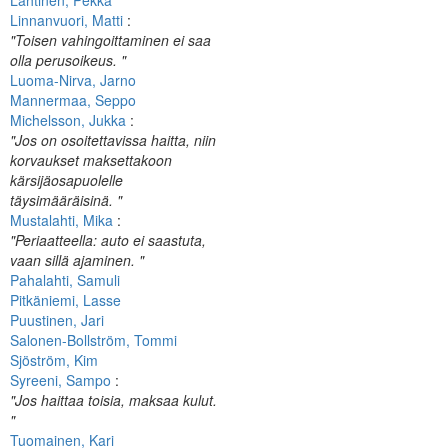
Lahtinen, Pekka
Linnanvuori, Matti
:
"Toisen vahingoittaminen ei saa
olla perusoikeus. "
Luoma-Nirva, Jarno
Mannermaa, Seppo
Michelsson, Jukka
:
"Jos on osoitettavissa haitta, niin
korvaukset maksettakoon
kärsijäosapuolelle
täysimääräisinä. "
Mustalahti, Mika
:
"Periaatteella: auto ei saastuta,
vaan sillä ajaminen. "
Pahalahti, Samuli
Pitkäniemi, Lasse
Puustinen, Jari
Salonen-Bollström, Tommi
Sjöström, Kim
Syreeni, Sampo
:
"Jos haittaa toisia, maksaa kulut.
"
Tuomainen, Kari