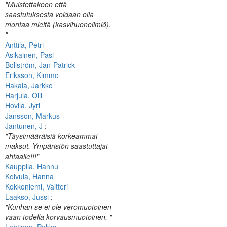
"Muistettakoon että
saastutuksesta voidaan olla
montaa mieltä (kasvihuoneilmiö).
"
Anttila, Petri
Asikainen, Pasi
Bollström, Jan-Patrick
Eriksson, Kimmo
Hakala, Jarkko
Harjula, Oili
Hovila, Jyri
Jansson, Markus
Jantunen, J
:
"Täysimääräisiä korkeammat
maksut. Ympäristön saastuttajat
ahtaalle!!!"
Kauppila, Hannu
Koivula, Hanna
Kokkoniemi, Valtteri
Laakso, Jussi
:
"Kunhan se ei ole veromuotoinen
vaan todella korvausmuotoinen. "