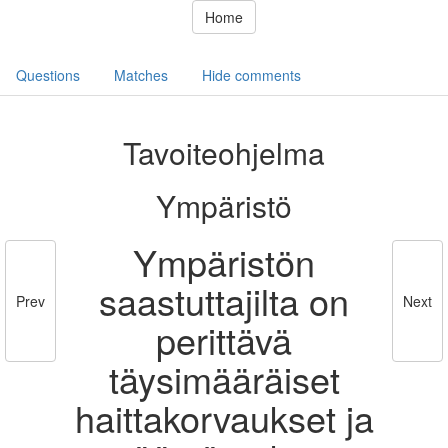
Home
Questions
Matches
Hide comments
Tavoiteohjelma
Ympäristö
Ympäristön
saastuttajilta on
Prev
Next
perittävä
täysimääräiset
haittakorvaukset ja