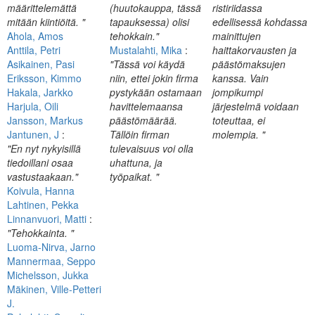
määrittelemättä
(huutokauppa, tässä
ristiriidassa
mitään kiintiöitä. "
tapauksessa) olisi
edellisessä kohdassa
Ahola, Amos
tehokkain."
mainittujen
Anttila, Petri
Mustalahti, Mika
:
haittakorvausten ja
Asikainen, Pasi
"Tässä voi käydä
päästömaksujen
Eriksson, Kimmo
niin, ettei jokin firma
kanssa. Vain
Hakala, Jarkko
pystykään ostamaan
jompikumpi
Harjula, Oili
havittelemaansa
järjestelmä voidaan
Jansson, Markus
päästömäärää.
toteuttaa, ei
Jantunen, J
:
Tällöin firman
molempia. "
"En nyt nykyisillä
tulevaisuus voi olla
tiedoillani osaa
uhattuna, ja
vastustaakaan."
työpaikat. "
Koivula, Hanna
Lahtinen, Pekka
Linnanvuori, Matti
:
"Tehokkainta. "
Luoma-Nirva, Jarno
Mannermaa, Seppo
Michelsson, Jukka
Mäkinen, Ville-Petteri
J.