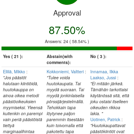
Approval
87.50%
Answers: 24 ( 58.54% )
Yes ( 21 ):
Abstain(with
No ( 3 ):
comments):
Ellilä, Mikko
:
Kokkoniemi, Valtteri
:
Innamaa, Ilkka
"Jos päästöt
"Tulee voida
Laakso, Jussi
:
halutaan kiintiöidä,
huutokaupata. Tai
"Ei mitään järkeä.
huutokauppa on
myydä suoraan. Tai
Tämähän tarkottaisi
ainoa oikea metodi
myydä jonkinlaisella
käytänössä sitä, että
päästöoikeuksien
pörssijärjestelmällä.
joku ostaisi itselleen
myymiseksi. Yleensä
Tehokkain tapa
oikeuden rikkoa
kuitenkin on parempi
löytynee paljon
lakia. "
vain periä päästöistä
paremmin itsestään
Uotinen, Patrick
:
tiettyä
kuin toivomalla että
"Huutokaupattavat
marginaalihintaa
pakotettu tapa
päästökiintiöt ovat