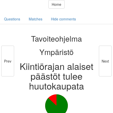
Home
Questions
Matches
Hide comments
Tavoiteohjelma
Ympäristö
Prev
Next
Kiintiörajan alaiset
päästöt tulee
huutokaupata