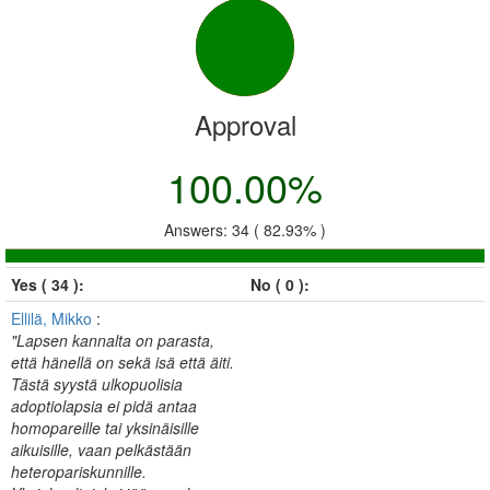
Approval
100.00%
Answers: 34 ( 82.93% )
Yes ( 34 ):
No ( 0 ):
Ellilä, Mikko
:
"Lapsen kannalta on parasta,
että hänellä on sekä isä että äiti.
Tästä syystä ulkopuolisia
adoptiolapsia ei pidä antaa
homopareille tai yksinäisille
aikuisille, vaan pelkästään
heteropariskunnille.