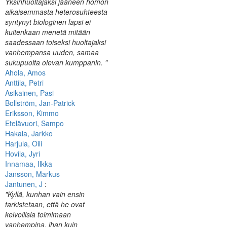
Yksinhuoltajaksi jääneen homon
aikaisemmasta heterosuhteesta
syntynyt biologinen lapsi ei
kuitenkaan menetä mitään
saadessaan toiseksi huoltajaksi
vanhempansa uuden, samaa
sukupuolta olevan kumppanin. "
Ahola, Amos
Anttila, Petri
Asikainen, Pasi
Bollström, Jan-Patrick
Eriksson, Kimmo
Etelävuori, Sampo
Hakala, Jarkko
Harjula, Oili
Hovila, Jyri
Innamaa, Ilkka
Jansson, Markus
Jantunen, J
:
"Kyllä, kunhan vain ensin
tarkistetaan, että he ovat
kelvollisia toimimaan
vanhempina, ihan kuin