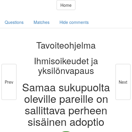
Home
Questions
Matches
Hide comments
Tavoiteohjelma
Ihmisoikeudet ja
yksilönvapaus
Prev
Next
Samaa sukupuolta
oleville pareille on
sallittava perheen
sisäinen adoptio