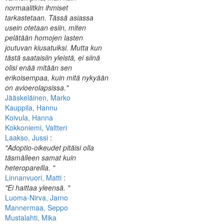
normaalitkin ihmiset
tarkastetaan. Tässä asiassa
usein otetaan esiin, miten
pelätään homojen lasten
joutuvan kiusatuiksi. Mutta kun
tästä saataisiin yleistä, ei siinä
olisi enää mitään sen
erikoisempaa, kuin mitä nykyään
on avioerolapsissa."
Jääskeläinen, Marko
Kauppila, Hannu
Koivula, Hanna
Kokkoniemi, Valtteri
Laakso, Jussi
:
"Adoptio-oikeudet pitäisi olla
täsmälleen samat kuin
heteropareilla. "
Linnanvuori, Matti
:
"Ei haittaa yleensä. "
Luoma-Nirva, Jarno
Mannermaa, Seppo
Mustalahti, Mika