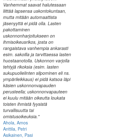
Vanhemmat saavat halutessaan
liittää lapsensa uskontokuntaan,
mutta mitään automaattista
jäsenyyttä ei pidä olla. Lasten
pakottaminen
uskonnonharjoitukseen on
ihmisoikeusrikos, josta on
rangaistava vanhempia ankarasti
esim. sakoilla ja tarvittaessa lasten
huostaanotolla. Uskonnon varjolla
tehtyjä rikoksia (esim. lasten
sukupuolielinten silpominen eli ns.
ympärileikkaus) ei pidä katsoa läpi
käsien uskonnonvapauden
perusteella; uskonnonvapauteen
ei kuulu mitään oikeutta loukata
toisten ihmistä fyysistä
turvallisuutta tai
omistusoikeuksia."
Ahola, Amos
Anttila, Petri
Asikainen, Pasi