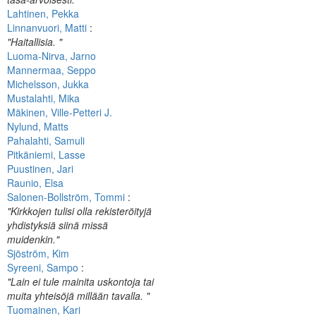
Lahtinen, Pekka
Linnanvuori, Matti
:
"Haitallisia. "
Luoma-Nirva, Jarno
Mannermaa, Seppo
Michelsson, Jukka
Mustalahti, Mika
Mäkinen, Ville-Petteri J.
Nylund, Matts
Pahalahti, Samuli
Pitkäniemi, Lasse
Puustinen, Jari
Raunio, Elsa
Salonen-Bollström, Tommi
:
"Kirkkojen tulisi olla rekisteröityjä
yhdistyksiä siinä missä
muidenkin."
Sjöström, Kim
Syreeni, Sampo
:
"Lain ei tule mainita uskontoja tai
muita yhteisöjä millään tavalla. "
Tuomainen, Kari