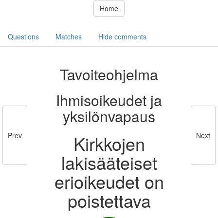
Home
Questions
Matches
Hide comments
Tavoiteohjelma
Ihmisoikeudet ja
yksilönvapaus
Prev
Next
Kirkkojen
lakisääteiset
erioikeudet on
poistettava