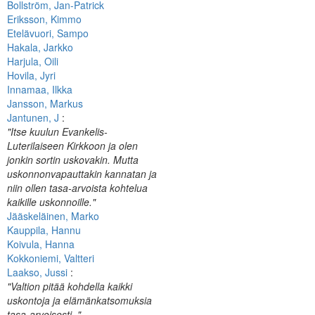
Bollström, Jan-Patrick
Eriksson, Kimmo
Etelävuori, Sampo
Hakala, Jarkko
Harjula, Oili
Hovila, Jyri
Innamaa, Ilkka
Jansson, Markus
Jantunen, J
:
"Itse kuulun Evankelis-
Luterilaiseen Kirkkoon ja olen
jonkin sortin uskovakin. Mutta
uskonnonvapauttakin kannatan ja
niin ollen tasa-arvoista kohtelua
kaikille uskonnoille."
Jääskeläinen, Marko
Kauppila, Hannu
Koivula, Hanna
Kokkoniemi, Valtteri
Laakso, Jussi
:
"Valtion pitää kohdella kaikki
uskontoja ja elämänkatsomuksia
tasa-arvoisesti. "