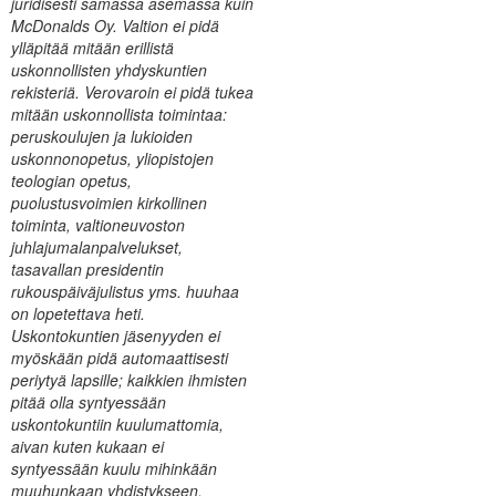
juridisesti samassa asemassa kuin
McDonalds Oy. Valtion ei pidä
ylläpitää mitään erillistä
uskonnollisten yhdyskuntien
rekisteriä. Verovaroin ei pidä tukea
mitään uskonnollista toimintaa:
peruskoulujen ja lukioiden
uskonnonopetus, yliopistojen
teologian opetus,
puolustusvoimien kirkollinen
toiminta, valtioneuvoston
juhlajumalanpalvelukset,
tasavallan presidentin
rukouspäiväjulistus yms. huuhaa
on lopetettava heti.
Uskontokuntien jäsenyyden ei
myöskään pidä automaattisesti
periytyä lapsille; kaikkien ihmisten
pitää olla syntyessään
uskontokuntiin kuulumattomia,
aivan kuten kukaan ei
syntyessään kuulu mihinkään
muuhunkaan yhdistykseen.