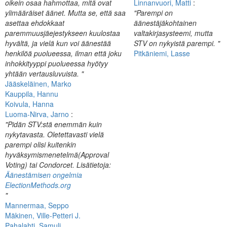
oikein osaa hahmottaa, mitä ovat
Linnanvuori, Matti
:
ylimääräiset äänet. Mutta se, että saa
"Parempi on
asettaa ehdokkaat
äänestäjäkohtainen
paremmuusjäejestykseen kuulostaa
valtakirjasysteemi, mutta
hyvältä, ja vielä kun voi äänestää
STV on nykyistä parempi. "
henkilöä puolueessa, ilman että joku
Pitkäniemi, Lasse
inhokkityyppi puolueessa hyötyy
yhtään vertausluvuista. "
Jääskeläinen, Marko
Kauppila, Hannu
Koivula, Hanna
Luoma-Nirva, Jarno
:
"Pidän STV:stä enemmän kuin
nykytavasta. Oletettavasti vielä
parempi olisi kuitenkin
hyväksymismenetelmä(Approval
Voting) tai Condorcet. Lisätietoja:
Äänestämisen ongelmia
ElectionMethods.org
"
Mannermaa, Seppo
Mäkinen, Ville-Petteri J.
Pahalahti, Samuli