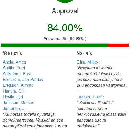
Approval
84.00%
Answers: 25 ( 60.98% )
Yes ( 21 ):
No ( 4 ):
Ahola, Amos
Ellilä, Mikko
:
Anttila, Petri
"Nykyinen d'Hondtin
Asikainen, Pasi
menetelmä toimisi hyvin,
Bollström, Jan-Patrick
jos koko maa olisi yhtenä
Eriksson, Kimmo
200 ehdokkaan vaalipiirinä.
Harjula, Oili
"
Hovila, Jyri
Laakso, Jussi
:
Jansson, Markus
" Kaikki vaalit pitäisi
Jantunen, J
:
toimittaa suorina
"Kuulostaa todella hyvältä ja
henkilövaaleina joissa saisi
demokraattiselta. Voisikohan sen
äänestää useita
saada piirroksena johonkin, kun en
ehdokkaita."