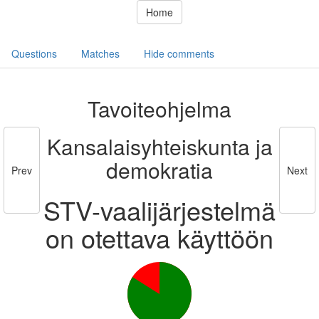
Home
Questions
Matches
Hide comments
Tavoiteohjelma
Kansalaisyhteiskunta ja
demokratia
Prev
Next
STV-vaalijärjestelmä
on otettava käyttöön