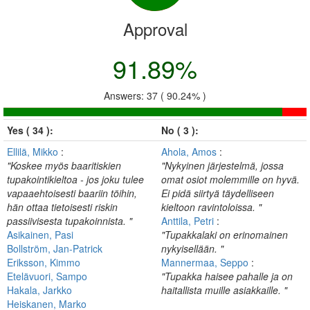
Approval
91.89%
Answers: 37 ( 90.24% )
Yes ( 34 ):
No ( 3 ):
Ellilä, Mikko
:
Ahola, Amos
:
"Koskee myös baaritiskien
"Nykyinen järjestelmä, jossa
tupakointikieltoa - jos joku tulee
omat osiot molemmille on hyvä.
vapaaehtoisesti baariin töihin,
Ei pidä siirtyä täydelliseen
hän ottaa tietoisesti riskin
kieltoon ravintoloissa. "
passiivisesta tupakoinnista. "
Anttila, Petri
:
Asikainen, Pasi
"Tupakkalaki on erinomainen
Bollström, Jan-Patrick
nykyisellään. "
Eriksson, Kimmo
Mannermaa, Seppo
:
Etelävuori, Sampo
"Tupakka haisee pahalle ja on
Hakala, Jarkko
haitallista muille asiakkaille. "
Heiskanen, Marko