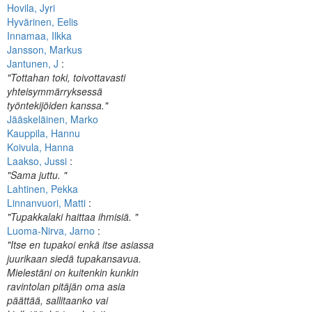
Hovila, Jyri
Hyvärinen, Eelis
Innamaa, Ilkka
Jansson, Markus
Jantunen, J
:
"Tottahan toki, toivottavasti
yhteisymmärryksessä
työntekijöiden kanssa."
Jääskeläinen, Marko
Kauppila, Hannu
Koivula, Hanna
Laakso, Jussi
:
"Sama juttu. "
Lahtinen, Pekka
Linnanvuori, Matti
:
"Tupakkalaki haittaa ihmisiä. "
Luoma-Nirva, Jarno
:
"Itse en tupakoi enkä itse asiassa
juurikaan siedä tupakansavua.
Mielestäni on kuitenkin kunkin
ravintolan pitäjän oma asia
päättää, sallitaanko vai