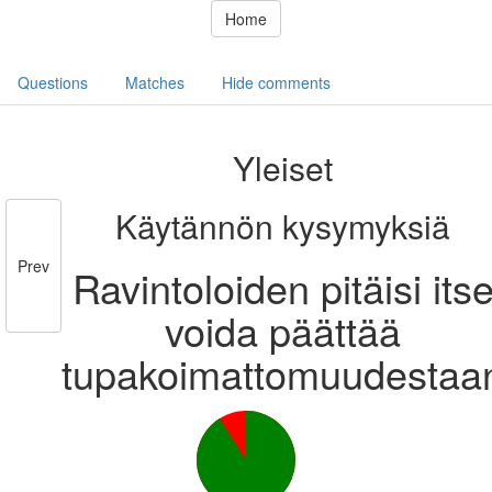
Home
Questions
Matches
Hide comments
Yleiset
Käytännön kysymyksiä
Prev
Ravintoloiden pitäisi its
voida päättää
tupakoimattomuudestaa