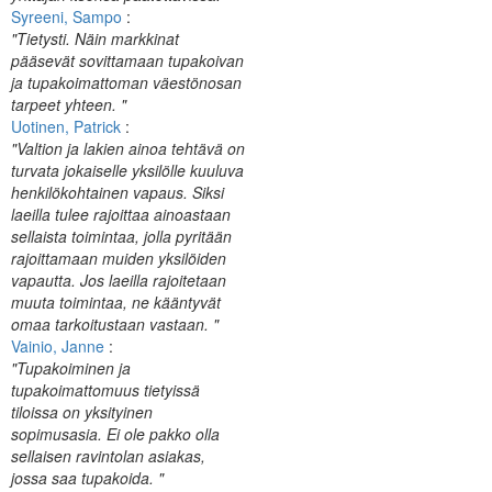
Syreeni, Sampo
:
"Tietysti. Näin markkinat
pääsevät sovittamaan tupakoivan
ja tupakoimattoman väestönosan
tarpeet yhteen. "
Uotinen, Patrick
:
"Valtion ja lakien ainoa tehtävä on
turvata jokaiselle yksilölle kuuluva
henkilökohtainen vapaus. Siksi
laeilla tulee rajoittaa ainoastaan
sellaista toimintaa, jolla pyritään
rajoittamaan muiden yksilöiden
vapautta. Jos laeilla rajoitetaan
muuta toimintaa, ne kääntyvät
omaa tarkoitustaan vastaan. "
Vainio, Janne
:
"Tupakoiminen ja
tupakoimattomuus tietyissä
tiloissa on yksityinen
sopimusasia. Ei ole pakko olla
sellaisen ravintolan asiakas,
jossa saa tupakoida. "