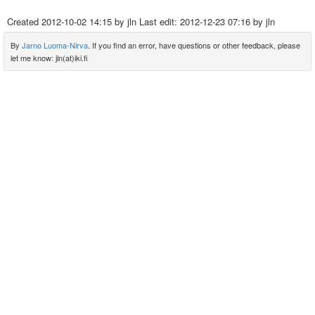
Created
2012-10-02 14:15
by jln Last edit:
2012-12-23 07:16
by jln
By
Jarno Luoma-Nirva
. If you find an error, have questions or other feedback, please
let me know: jln(at)iki.fi