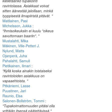
kielletäänkö tupakointi
ravintolassa. Asiakkaat voivat
sitten äänestää jaloillaan, minkä
tyyppisestä ilmapiiristä pitävät. "
Matilainen, Pasi
Michelsson, Jukka
:
"Ihmisoikeuksiin ei kuulu "oikeus
savuttomaan baariin". "
Mustalahti, Mika
Mäkinen, Ville-Petteri J.
Nylund, Matts
Ojanperä, Juha
Pahalahti, Samuli
Pietikainen, Ilmari
:
"Kyllä koska ainakin toistaiseksi
ravintoloiden asiakkuus on
vapaaehtoista. "
Pitkäniemi, Lasse
Puustinen, Jari
Raunio, Elsa
Salonen-Bollström, Tommi
:
"Tupakoimattomuuden pitäisi olla
yrittäjän itsensä päätettävissä."