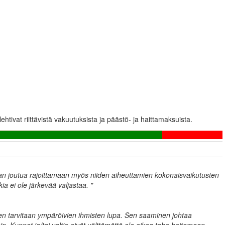
htivat riittävistä vakuutuksista ja päästö- ja haittamaksuista.
daan joutua rajoittamaan myös niiden aiheuttamien kokonaisvaikutusten
ia ei ole järkevää valjastaa. "
en tarvitaan ympäröivien ihmisten lupa. Sen saaminen johtaa