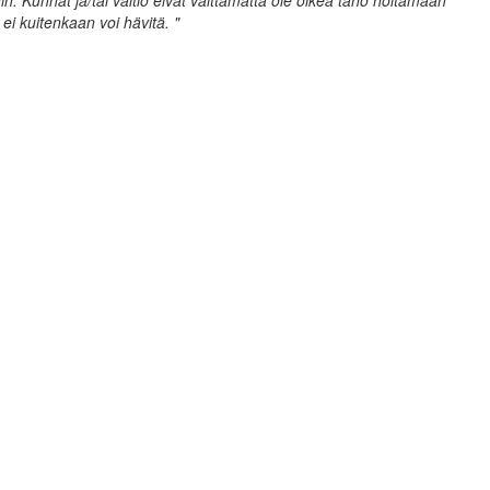
hin. Kunnat ja/tai valtio eivät välttämättä ole oikea taho hoitamaan
ei kuitenkaan voi hävitä. "