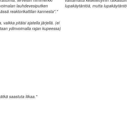
arattomia, terveisin nimimerkki
välttämättä keskitettyihin ratkaisui
nvoimalan lauhdevesiputken
lupakäytäntöä, mutta lupakäytäntö 
ässä reaktorikattilan kannesta"."
vaikka pitäisi ajatella järjellä. (ei
taan ydinvoimalla rajan kupeessa)
vätkä saastuta liikaa."