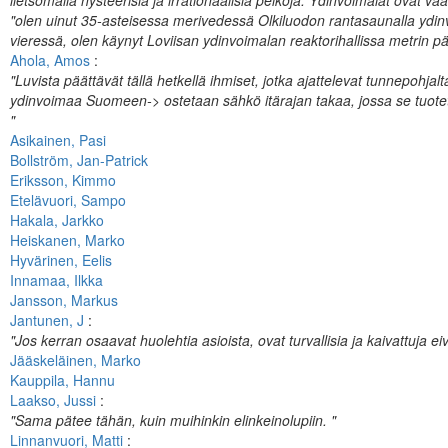
lietsomalla hysteerisiä ja irrationaalisia pelkoja. Ydinvoimalat ovat va
"olen uinut 35-asteisessa merivedessä Olkiluodon rantasaunalla ydi
vieressä, olen käynyt Loviisan ydinvoimalan reaktorihallissa metrin pä
Ahola, Amos
:
"Luvista päättävät tällä hetkellä ihmiset, jotka ajattelevat tunnepohjalta, 
ydinvoimaa Suomeen-> ostetaan sähkö itärajan takaa, jossa se tuote
"
Asikainen, Pasi
Bollström, Jan-Patrick
Eriksson, Kimmo
Etelävuori, Sampo
Hakala, Jarkko
Heiskanen, Marko
Hyvärinen, Eelis
Innamaa, Ilkka
Jansson, Markus
Jantunen, J
:
"Jos kerran osaavat huolehtia asioista, ovat turvallisia ja kaivattuja ei
Jääskeläinen, Marko
Kauppila, Hannu
Laakso, Jussi
:
"Sama pätee tähän, kuin muihinkin elinkeinolupiin. "
Linnanvuori, Matti
: