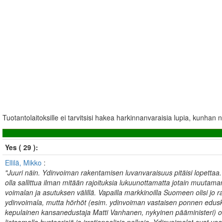
Tuotantolaitoksille ei tarvitsisi hakea harkinnanvaraisia lupia, kunhan 
Yes ( 29 ):
Ellilä, Mikko
:
"Juuri näin. Ydinvoiman rakentamisen luvanvaraisuus pitäisi lopettaa
olla sallittua ilman mitään rajoituksia lukuunottamatta jotain muutama
voimalan ja asutuksen välillä. Vapailla markkinoilla Suomeen olisi jo 
ydinvoimala, mutta hörhöt (esim. ydinvoiman vastaisen ponnen edu
kepulainen kansanedustaja Matti Vanhanen, nykyinen pääministeri) ov