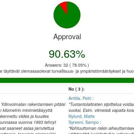
Approval
90.63%
Answers: 32 ( 78.05% )
ne täyttävät olemassaolevat turvallisuus- ja ympäristömääräykset ja huole
No ( 3 ):
Anttila, Petri
:
. Ydinvoimalan rakentamisen pitäisi
"Tuotantolaitosten sijoittelua voi
n kilometrin minimietäisyyttä
vuoksi. Esim. viimeisiä vapaita kosk
rakennettu viides ja kuudes
Nylund, Matts
skunnassa vuonna 1993 tehnyt
Syreeni, Sampo
:
at saaneet asiaa jarrutettua
"Kohtuuttoman riskin aiheuttamise