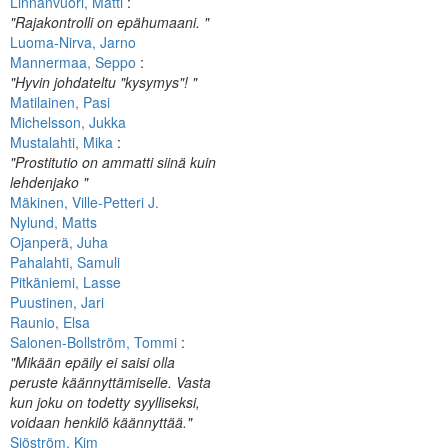
Linnanvuori, Matti
:
"Rajakontrolli on epähumaani. "
Luoma-Nirva, Jarno
Mannermaa, Seppo
:
"Hyvin johdateltu "kysymys"! "
Matilainen, Pasi
Michelsson, Jukka
Mustalahti, Mika
:
"Prostitutio on ammatti siinä kuin
lehdenjako "
Mäkinen, Ville-Petteri J.
Nylund, Matts
Ojanperä, Juha
Pahalahti, Samuli
Pitkäniemi, Lasse
Puustinen, Jari
Raunio, Elsa
Salonen-Bollström, Tommi
:
"Mikään epäily ei saisi olla
peruste käännyttämiselle. Vasta
kun joku on todetty syylliseksi,
voidaan henkilö käännyttää."
Sjöström, Kim