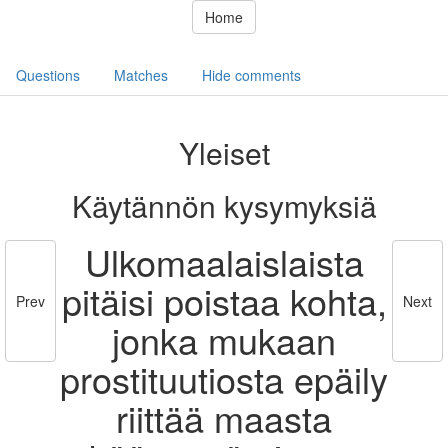
Home
Questions
Matches
Hide comments
Yleiset
Käytännön kysymyksiä
Ulkomaalaislaista
pitäisi poistaa kohta,
Prev
Next
jonka mukaan
prostituutiosta epäily
riittää maasta