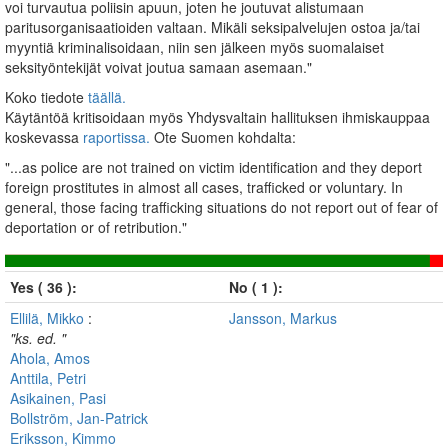
voi turvautua poliisin apuun, joten he joutuvat alistumaan
paritusorganisaatioiden valtaan. Mikäli seksipalvelujen ostoa ja/tai
myyntiä kriminalisoidaan, niin sen jälkeen myös suomalaiset
seksityöntekijät voivat joutua samaan asemaan."
Koko tiedote
täällä.
Käytäntöä kritisoidaan myös Yhdysvaltain hallituksen ihmiskauppaa
koskevassa
raportissa.
Ote Suomen kohdalta:
"...as police are not trained on victim identification and they deport
foreign prostitutes in almost all cases, trafficked or voluntary. In
general, those facing trafficking situations do not report out of fear of
deportation or of retribution."
Yes ( 36 ):
No ( 1 ):
Ellilä, Mikko
:
Jansson, Markus
"ks. ed. "
Ahola, Amos
Anttila, Petri
Asikainen, Pasi
Bollström, Jan-Patrick
Eriksson, Kimmo