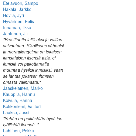
Etelävuori, Sampo
Hakala, Jarkko
Hovila, Jyri
Hyvärinen, Eelis
Innamaa, Ilkka
Jantunen, J
:
"Prostituutio lailliseksi ja valtion
valvontaan. Rikollisuus vähenisi
ja moraaliongelma on jokaisen
kansalaisen itsensä asia, ei
ihmisiä voi pakottamalla
muuntaa hyviksi ihmisiksi, vaan
se lähtää jokaisen ihmisen
omasta valinnasta."
Jääskeläinen, Marko
Kauppila, Hannu
Koivula, Hanna
Kokkoniemi, Valtteri
Laakso, Jussi
:
"Sehän on pelkästään hyvä jos
työllistää itsensä. "
Lahtinen, Pekka