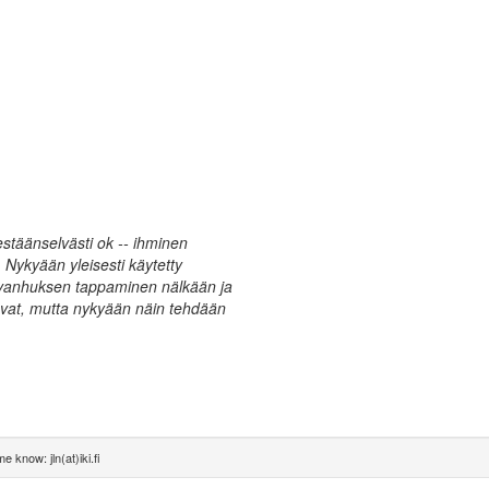
estäänselvästi ok -- ihminen
Nykyään yleisesti käytetty
n vanhuksen tappaminen nälkään ja
puvat, mutta nykyään näin tehdään
e know: jln(at)iki.fi