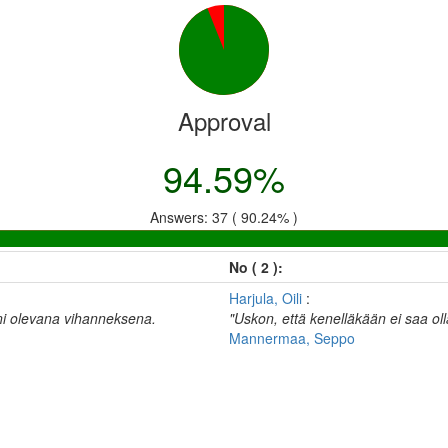
Approval
94.59%
Answers: 37 ( 90.24% )
No ( 2 ):
Harjula, Oili
:
nni olevana vihanneksena.
"Uskon, että kenelläkään ei saa oll
Mannermaa, Seppo