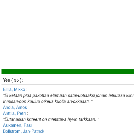
Yes ( 35 ):
Ellilä, Mikko
:
"Ei ketään pidä pakottaa elämään satavuotiaaksi jonain letkuissa kii
Ihmisarvoon kuuluu oikeus kuolla arvokkaasti. "
Ahola, Amos
Anttila, Petri
:
"Eutanasian kriteerit on mietittävä hyvin tarkkaan. "
Asikainen, Pasi
Bollström, Jan-Patrick