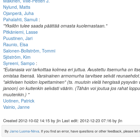
Mäkinen, Ville-Petteri J.
Nylund, Matts
Ojanperä, Juha
Pahalahti, Samuli
:
"Yksilön tulee saada päättää omasta kuolemastaan."
Pitkäniemi, Lasse
Puustinen, Jari
Raunio, Elsa
Salonen-Bollström, Tommi
Sjöström, Kim
Syreeni, Sampo
:
"Eutanasia voi tarkoittaa kolmea eri juttua. Avustettu itsemurha on its
omistaa itsensä. Varsinainen armomurha tarvitsee selvät reunaehdot. 
"aktiivisen hoidon lopettaminen" (ts. muutoin vielä hengissä pysyvä
janoon) on kuitenkin selvästi väärin. (Tähän voi joutua jos rahat lop
muutenkin.) "
Uotinen, Patrick
Vainio, Janne
Created
2012-10-02 14:15
by jln Last edit:
2012-12-23 07:16
by jln
By
Jarno Luoma-Nirva
. If you find an error, have questions or other feedback, please let m