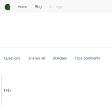
Home
Blog
Settings
Questions
Answer all
Matches
Hide comments
Prev