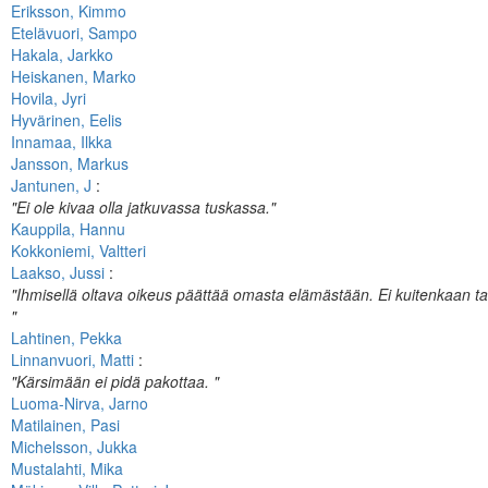
Eriksson, Kimmo
Etelävuori, Sampo
Hakala, Jarkko
Heiskanen, Marko
Hovila, Jyri
Hyvärinen, Eelis
Innamaa, Ilkka
Jansson, Markus
Jantunen, J
:
"Ei ole kivaa olla jatkuvassa tuskassa."
Kauppila, Hannu
Kokkoniemi, Valtteri
Laakso, Jussi
:
"Ihmisellä oltava oikeus päättää omasta elämästään. Ei kuitenkaan t
"
Lahtinen, Pekka
Linnanvuori, Matti
:
"Kärsimään ei pidä pakottaa. "
Luoma-Nirva, Jarno
Matilainen, Pasi
Michelsson, Jukka
Mustalahti, Mika