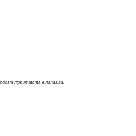
ahdosta riippumatonta eutanasiaa.