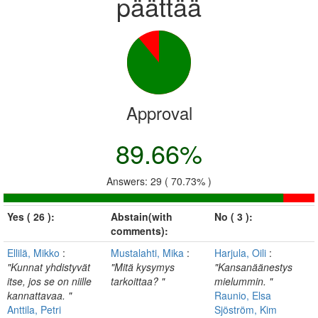
päättää
Approval
89.66%
Answers: 29 ( 70.73% )
Yes ( 26 ):
Abstain(with
No ( 3 ):
comments):
Ellilä, Mikko
:
Mustalahti, Mika
:
Harjula, Oili
:
"Kunnat yhdistyvät
"Mitä kysymys
"Kansanäänestys
itse, jos se on niille
tarkoittaa? "
mielummin. "
kannattavaa. "
Raunio, Elsa
Anttila, Petri
Sjöström, Kim