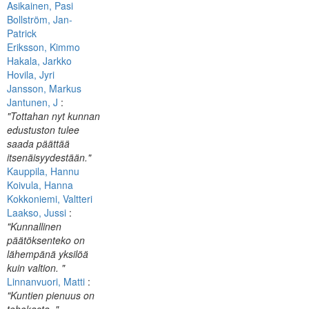
Asikainen, Pasi
Bollström, Jan-
Patrick
Eriksson, Kimmo
Hakala, Jarkko
Hovila, Jyri
Jansson, Markus
Jantunen, J
:
"Tottahan nyt kunnan
edustuston tulee
saada päättää
itsenäisyydestään."
Kauppila, Hannu
Koivula, Hanna
Kokkoniemi, Valtteri
Laakso, Jussi
:
"Kunnallinen
päätöksenteko on
lähempänä yksilöä
kuin valtion. "
Linnanvuori, Matti
:
"Kuntien pienuus on