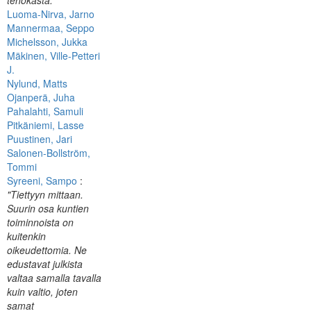
tehokasta. "
Luoma-Nirva, Jarno
Mannermaa, Seppo
Michelsson, Jukka
Mäkinen, Ville-Petteri
J.
Nylund, Matts
Ojanperä, Juha
Pahalahti, Samuli
Pitkäniemi, Lasse
Puustinen, Jari
Salonen-Bollström,
Tommi
Syreeni, Sampo
:
"Tiettyyn mittaan.
Suurin osa kuntien
toiminnoista on
kuitenkin
oikeudettomia. Ne
edustavat julkista
valtaa samalla tavalla
kuin valtio, joten
samat