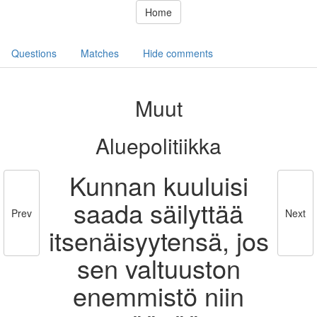
Home
Questions
Matches
Hide comments
Muut
Aluepolitiikka
Kunnan kuuluisi
saada säilyttää
Prev
Next
itsenäisyytensä, jos
sen valtuuston
enemmistö niin