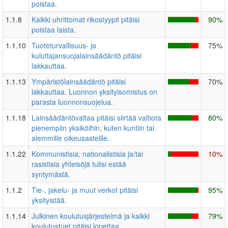
poistaa.
1.1.8
Kaikki uhrittomat rikostyypit pitäisi
90%
poistaa laista.
1.1.10
Tuoteturvallisuus- ja
75%
kuluttajansuojalainsäädäntö pitäisi
lakkauttaa.
1.1.13
Ympäristölainsäädäntö pitäisi
70%
lakkauttaa. Luonnon yksityisomistus on
parasta luonnonsuojelua.
1.1.18
Lainsäädäntövaltaa pitäisi siirtää valtiota
80%
pienempiin yksiköihin, kuten kuntiin tai
alemmille oikeusasteille.
1.1.22
Kommunistisia, nationalistisia ja/tai
10%
rasistisia yhteisöjä tulisi estää
syntymästä.
1.1.2
Tie-, jakelu- ja muut verkot pitäisi
95%
yksityistää.
1.1.14
Julkinen koulutusjärjestelmä ja kaikki
79%
koulutustuet pitäisi lopettaa.