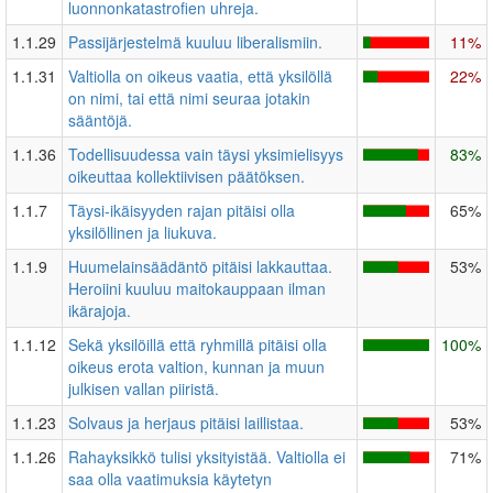
luonnonkatastrofien uhreja.
1.1.29
Passijärjestelmä kuuluu liberalismiin.
11%
1.1.31
Valtiolla on oikeus vaatia, että yksilöllä
22%
on nimi, tai että nimi seuraa jotakin
sääntöjä.
1.1.36
Todellisuudessa vain täysi yksimielisyys
83%
oikeuttaa kollektiivisen päätöksen.
1.1.7
Täysi-ikäisyyden rajan pitäisi olla
65%
yksilöllinen ja liukuva.
1.1.9
Huumelainsäädäntö pitäisi lakkauttaa.
53%
Heroiini kuuluu maitokauppaan ilman
ikärajoja.
1.1.12
Sekä yksilöillä että ryhmillä pitäisi olla
100%
oikeus erota valtion, kunnan ja muun
julkisen vallan piiristä.
1.1.23
Solvaus ja herjaus pitäisi laillistaa.
53%
1.1.26
Rahayksikkö tulisi yksityistää. Valtiolla ei
71%
saa olla vaatimuksia käytetyn