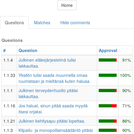
Home
Questions
Matches
Hide comments
Questions
#
Question
Approval
1.1.4
Julkinen eläkejärjestelmä tulisi
91%
lakkauttaa.
1.1.33
Yksilön tulisi saada muunnella omaa
100%
ruumistaan ja mieltänsä kuten haluaa.
1.1.1
Julkinen terveydenhuolto pitäisi
90%
lakkauttaa.
1.1.16
Jos haluat, sinun pitää saada myydä
71%
itsesi orjaksi.
1.1.21
Julkinen kehitysapu pitäisi lopettaa.
86%
1.1.3
Kilpailu- ja monopolilainsäädäntö pitäisi
90%