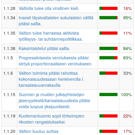
1.1.28
Valtiolla tulee olla virallinen kieli.
16%
1.1.34
Insesti täysivaltaisten sukulaisten välillä
95%
pitäisi sallia.
1.1.35
Valtion tulee harrastaa aktiivista
11%
työllisyys- tai suhdannepolitiikkaa.
1.1.38
Kaksintaistelut pitäisi sallia.
84%
1.1.5
Progressiivisesta verotuksesta pitäisi
83%
siirtyä proportionaaliseen verotukseen.
1.1.6
Valtion toiminta pitäisi rahoittaa
33%
kokonaisuudessaan henkiverolla l.
kansalaisuusmaksulla.
1.1.15
Suomen ja muiden julkisyhteisöjen
100%
jäsenyydestä/kansalaisuudesta pitäisi
voida luopua yksipuolisesti.
1.1.19
Kuolemantuomio sopii törkeimpien
22%
rikosten rangaistukseksi.
1.1.20
Valtion kuuluu auttaa
17%