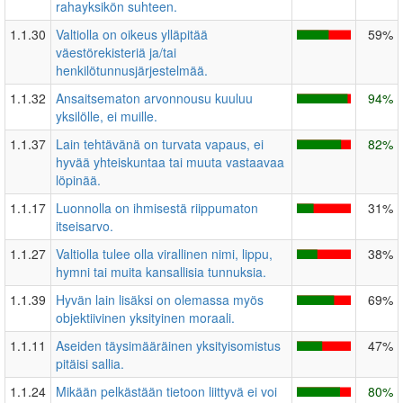
rahayksikön suhteen.
1.1.30
Valtiolla on oikeus ylläpitää
59%
väestörekisteriä ja/tai
henkilötunnusjärjestelmää.
1.1.32
Ansaitsematon arvonnousu kuuluu
94%
yksilölle, ei muille.
1.1.37
Lain tehtävänä on turvata vapaus, ei
82%
hyvää yhteiskuntaa tai muuta vastaavaa
löpinää.
1.1.17
Luonnolla on ihmisestä riippumaton
31%
itseisarvo.
1.1.27
Valtiolla tulee olla virallinen nimi, lippu,
38%
hymni tai muita kansallisia tunnuksia.
1.1.39
Hyvän lain lisäksi on olemassa myös
69%
objektiivinen yksityinen moraali.
1.1.11
Aseiden täysimääräinen yksityisomistus
47%
pitäisi sallia.
1.1.24
Mikään pelkästään tietoon liittyvä ei voi
80%