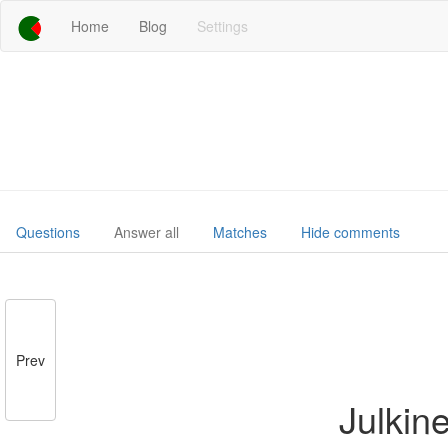
Home
Blog
Settings
Questions
Answer all
Matches
Hide comments
Prev
Julkine