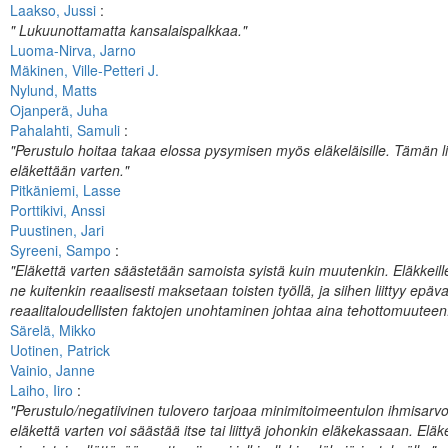
Laakso, Jussi
:
" Lukuunottamatta kansalaispalkkaa."
Luoma-Nirva, Jarno
Mäkinen, Ville-Petteri J.
Nylund, Matts
Ojanperä, Juha
Pahalahti, Samuli
:
"Perustulo hoitaa takaa elossa pysymisen myös eläkeläisille. Tämän li
eläkettään varten."
Pitkäniemi, Lasse
Porttikivi, Anssi
Puustinen, Jari
Syreeni, Sampo
:
"Eläkettä varten säästetään samoista syistä kuin muutenkin. Eläkkeille e
ne kuitenkin reaalisesti maksetaan toisten työllä, ja siihen liittyy epäv
reaalitaloudellisten faktojen unohtaminen johtaa aina tehottomuuteen
Särelä, Mikko
Uotinen, Patrick
Vainio, Janne
Laiho, Iiro
:
"Perustulo/negatiivinen tulovero tarjoaa minimitoimeentulon ihmisar
eläkettä varten voi säästää itse tai liittyä johonkin eläkekassaan. Eläke