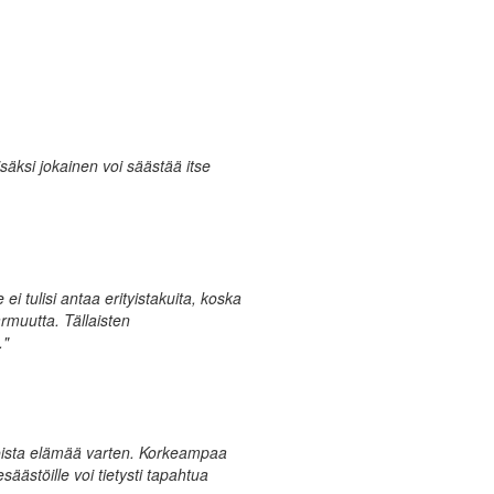
säksi jokainen voi säästää itse
i tulisi antaa erityistakuita, koska
armuutta. Tällaisten
."
voista elämää varten. Korkeampaa
säästöille voi tietysti tapahtua