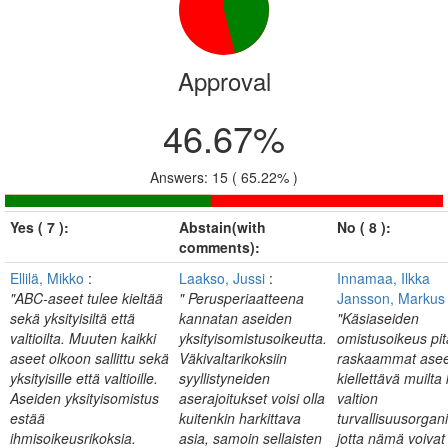
Approval
46.67%
Answers: 15 ( 65.22% )
Yes ( 7 ):
Abstain(with
No ( 8 ):
comments):
Ellilä, Mikko
:
Laakso, Jussi
:
Innamaa, Ilkka
"ABC-aseet tulee kieltää
" Perusperiaatteena
Jansson, Marku
sekä yksityisiltä että
kannatan aseiden
"Käsiaseiden
valtioilta. Muuten kaikki
yksityisomistusoikeutta.
omistusoikeus pitä
aseet olkoon sallittu sekä
Väkivaltarikoksiin
raskaammat asee
yksityisille että valtioille.
syyllistyneiden
kiellettävä muilta
Aseiden yksityisomistus
aserajoitukset voisi olla
valtion
estää
kuitenkin harkittava
turvallisuusorgani
ihmisoikeusrikoksia.
asia, samoin sellaisten
jotta nämä voivat