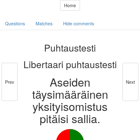
Home
Questions
Matches
Hide comments
Puhtaustesti
Libertaari puhtaustesti
Aseiden
Prev
Next
täysimääräinen
yksityisomistus
pitäisi sallia.