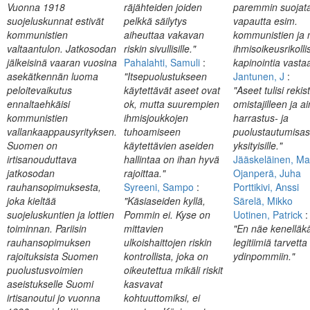
Vuonna 1918
räjähteiden joiden
paremmin suojata
suojeluskunnat estivät
pelkkä säilytys
vapautta esim.
kommunistien
aiheuttaa vakavan
kommunistien ja
valtaantulon. Jatkosodan
riskin sivullisille."
ihmisoikeusrikolli
jälkeisinä vaaran vuosina
Pahalahti, Samuli
:
kapinointia vasta
asekätkennän luoma
"Itsepuolustukseen
Jantunen, J
:
peloitevaikutus
käytettävät aseet ovat
"Aseet tulisi rekis
ennaltaehkäisi
ok, mutta suurempien
omistajilleen ja 
kommunistien
ihmisjoukkojen
harrastus- ja
vallankaappausyrityksen.
tuhoamiseen
puolustautumisas
Suomen on
käytettävien aseiden
yksityisille."
irtisanouduttava
hallintaa on ihan hyvä
Jääskeläinen, Ma
jatkosodan
rajoittaa."
Ojanperä, Juha
rauhansopimuksesta,
Syreeni, Sampo
:
Porttikivi, Anssi
joka kieltää
"Käsiaseiden kyllä,
Särelä, Mikko
suojeluskuntien ja lottien
Pommin ei. Kyse on
Uotinen, Patrick
:
toiminnan. Pariisin
mittavien
"En näe kenelläk
rauhansopimuksen
ulkoishaittojen riskin
legitiimiä tarvetta
rajoituksista Suomen
kontrollista, joka on
ydinpommiin."
puolustusvoimien
oikeutettua mikäli riskit
aseistukselle Suomi
kasvavat
irtisanoutui jo vuonna
kohtuuttomiksi, ei