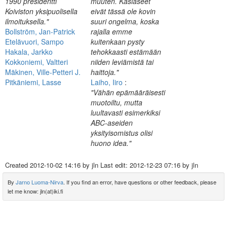
1990 presidentti
muuten. Käsiaseet
Koiviston yksipuolisella
eivät tässä ole kovin
ilmoituksella."
suuri ongelma, koska
Bollström, Jan-Patrick
rajalla emme
Etelävuori, Sampo
kuitenkaan pysty
Hakala, Jarkko
tehokkaasti estämään
Kokkoniemi, Valtteri
niiden leviämistä tai
Mäkinen, Ville-Petteri J.
haittoja."
Pitkäniemi, Lasse
Laiho, Iiro
:
"Vähän epämääräisesti
muotoiltu, mutta
luultavasti esimerkiksi
ABC-aseiden
yksityisomistus olisi
huono idea."
Created
2012-10-02 14:16
by jln Last edit:
2012-12-23 07:16
by jln
By
Jarno Luoma-Nirva
. If you find an error, have questions or other feedback, please
let me know: jln(at)iki.fi