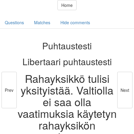
Home
Questions
Matches
Hide comments
Puhtaustesti
Libertaari puhtaustesti
Rahayksikkö tulisi
yksityistää. Valtiolla
Prev
Next
ei saa olla
vaatimuksia käytetyn
rahayksikön