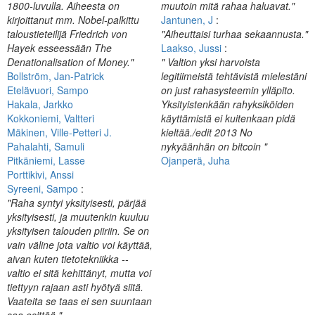
1800-luvulla. Aiheesta on
muutoin mitä rahaa haluavat."
kirjoittanut mm. Nobel-palkittu
Jantunen, J
:
taloustieteilijä Friedrich von
"Aiheuttaisi turhaa sekaannusta."
Hayek esseessään The
Laakso, Jussi
:
Denationalisation of Money."
" Valtion yksi harvoista
Bollström, Jan-Patrick
legitiimeistä tehtävistä mielestäni
Etelävuori, Sampo
on just rahasysteemin ylläpito.
Hakala, Jarkko
Yksityistenkään rahyksiköiden
Kokkoniemi, Valtteri
käyttämistä ei kuitenkaan pidä
Mäkinen, Ville-Petteri J.
kieltää./edit 2013 No
Pahalahti, Samuli
nykyäänhän on bitcoin "
Pitkäniemi, Lasse
Ojanperä, Juha
Porttikivi, Anssi
Syreeni, Sampo
:
"Raha syntyi yksityisesti, pärjää
yksityisesti, ja muutenkin kuuluu
yksityisen talouden piiriin. Se on
vain väline jota valtio voi käyttää,
aivan kuten tietotekniikka --
valtio ei sitä kehittänyt, mutta voi
tiettyyn rajaan asti hyötyä siitä.
Vaateita se taas ei sen suuntaan