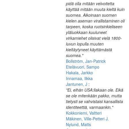
pidä olla mitään velvoitetta
käyttää mitään muuta kieltä kuin
suomea. Aikoinaan suomen
kielen aseman virallistaminen oli
tarpeen, koska ruotsinkieliseen
yläluokkaan kuuluneet
virkamiehet olisivat vielä 1800-
luvun lopulla muuten
kieltäytyneet käyttämästä
suomea."
Bollström, Jan-Patrick
Etelävuori, Sampo
Hakala, Jarkko
Innamaa, Ilkka
Jantunen, J
:
"Ei, eihän USA:llakaan ole. Eikä
se ole mitenkään pakko, mutta
tietysti se vahvistaisi kansallista
identiteettiä, varmaankin."
Kokkoniemi, Valtteri
Mäkinen, Ville-Petteri J.
Nylund, Matts