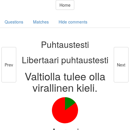
Home
Questions
Matches
Hide comments
Puhtaustesti
Libertaari puhtaustesti
Prev
Next
Valtiolla tulee olla
virallinen kieli.