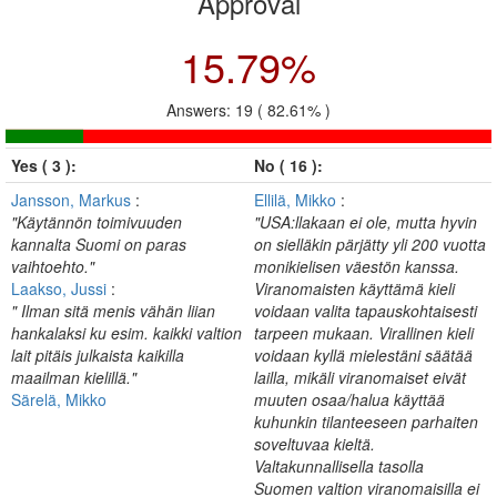
Approval
15.79%
Answers: 19 ( 82.61% )
Yes ( 3 ):
No ( 16 ):
Jansson, Markus
:
Ellilä, Mikko
:
"Käytännön toimivuuden
"USA:llakaan ei ole, mutta hyvin
kannalta Suomi on paras
on sielläkin pärjätty yli 200 vuotta
vaihtoehto."
monikielisen väestön kanssa.
Laakso, Jussi
:
Viranomaisten käyttämä kieli
" Ilman sitä menis vähän liian
voidaan valita tapauskohtaisesti
hankalaksi ku esim. kaikki valtion
tarpeen mukaan. Virallinen kieli
lait pitäis julkaista kaikilla
voidaan kyllä mielestäni säätää
maailman kielillä."
lailla, mikäli viranomaiset eivät
Särelä, Mikko
muuten osaa/halua käyttää
kuhunkin tilanteeseen parhaiten
soveltuvaa kieltä.
Valtakunnallisella tasolla
Suomen valtion viranomaisilla ei