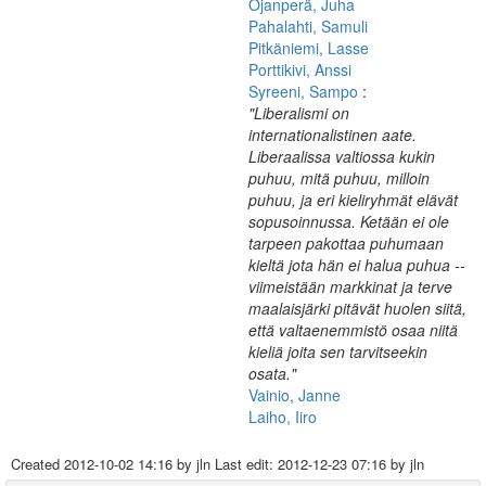
Ojanperä, Juha
Pahalahti, Samuli
Pitkäniemi, Lasse
Porttikivi, Anssi
Syreeni, Sampo
:
"Liberalismi on
internationalistinen aate.
Liberaalissa valtiossa kukin
puhuu, mitä puhuu, milloin
puhuu, ja eri kieliryhmät elävät
sopusoinnussa. Ketään ei ole
tarpeen pakottaa puhumaan
kieltä jota hän ei halua puhua --
viimeistään markkinat ja terve
maalaisjärki pitävät huolen siitä,
että valtaenemmistö osaa niitä
kieliä joita sen tarvitseekin
osata."
Vainio, Janne
Laiho, Iiro
Created
2012-10-02 14:16
by jln Last edit:
2012-12-23 07:16
by jln