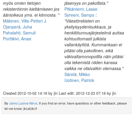
myös omien tietojen
jäsenyys on pakollista."
rekisteröinnin kieltämiseen jos
Pitkäniemi, Lasse
äänioikeus yms. ei kiinnosta. "
Syreeni, Sampo
:
Mäkinen, Ville-Petteri J.
"Väestörekisteri on
Ojanperä, Juha
yksityisyydenloukkaus, ja
Pahalahti, Samuli
henkilötunnusjärjestelmä auttaa
Porttikivi, Anssi
kohtuuttomasti julkista
vallankäyttöä. Kummankaan ei
pitäisi olla pakollinen, eikä
väkivaltamonopolilla näin pitäisi
olla tekemistä niiden kanssa
vaikka ne olisivatkin olemassa."
Särelä, Mikko
Uotinen, Patrick
Created
2012-10-02 14:16
by jln Last edit:
2012-12-23 07:16
by jln
By
Jarno Luoma-Nirva
. If you find an error, have questions or other feedback, please
let me know: jln(at)iki.fi