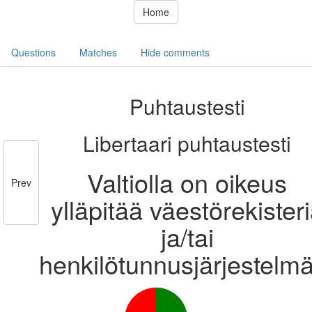
Home
Questions
Matches
Hide comments
Puhtaustesti
Libertaari puhtaustesti
Valtiolla on oikeus
Prev
ylläpitää väestörekister
ja/tai
henkilötunnusjärjestelm