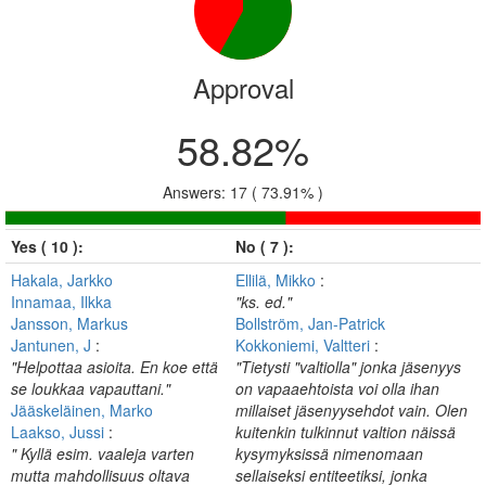
Approval
58.82%
Answers: 17 ( 73.91% )
Yes ( 10 ):
No ( 7 ):
Hakala, Jarkko
Ellilä, Mikko
:
Innamaa, Ilkka
"ks. ed."
Jansson, Markus
Bollström, Jan-Patrick
Jantunen, J
:
Kokkoniemi, Valtteri
:
"Helpottaa asioita. En koe että
"Tietysti "valtiolla" jonka jäsenyys
se loukkaa vapauttani."
on vapaaehtoista voi olla ihan
Jääskeläinen, Marko
millaiset jäsenyysehdot vain. Olen
Laakso, Jussi
:
kuitenkin tulkinnut valtion näissä
" Kyllä esim. vaaleja varten
kysymyksissä nimenomaan
mutta mahdollisuus oltava
sellaiseksi entiteetiksi, jonka