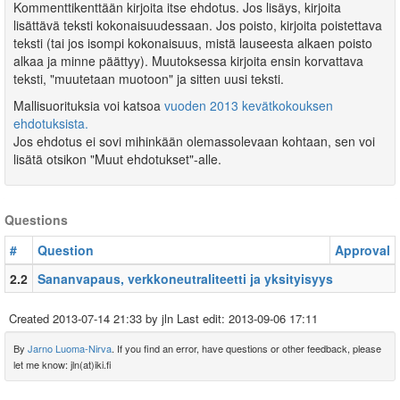
Kommenttikenttään kirjoita itse ehdotus. Jos lisäys, kirjoita
lisättävä teksti kokonaisuudessaan. Jos poisto, kirjoita poistettava
teksti (tai jos isompi kokonaisuus, mistä lauseesta alkaen poisto
alkaa ja minne päättyy). Muutoksessa kirjoita ensin korvattava
teksti, "muutetaan muotoon" ja sitten uusi teksti.
Mallisuorituksia voi katsoa
vuoden 2013 kevätkokouksen
ehdotuksista.
Jos ehdotus ei sovi mihinkään olemassolevaan kohtaan, sen voi
lisätä otsikon "Muut ehdotukset"-alle.
Questions
#
Question
Approval
2.2
Sananvapaus, verkkoneutraliteetti ja yksityisyys
Created
2013-07-14 21:33
by jln Last edit:
2013-09-06 17:11
By
Jarno Luoma-Nirva
. If you find an error, have questions or other feedback, please
let me know: jln(at)iki.fi