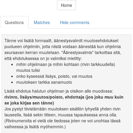
Home
Questions
Matches
Hide comments
Tänne voi lisätä formaalit, äänestysvalmiit muutosehdotukset
puolueen ohjelmiin, jotta niistä voidaan äänestää kun ohjelmia
seuraavan kerran muutetaan. "Äänestysvalmis" tarkoittaa sitä,
että ehdotuksessa on jo valmiiksi mietitty:
mihin ohjelmaan ja mihin kohtaan (rivin tarkkuudella)
muutos tulisi
onko kyseessä lisäys, poisto, vai muutos
muutoksen tarkka sanamuoto
Lisää ehdotus halutun ohjelman ja otsikon alle muodossa:
rivinro, lisäys/muutos/poisto, ehdottaja (jos joku muu kuin
se joka kirjaa sen tänne)
Jos pystyt tiivistämään muutoksen sisällön lyhyellä yhden rivin
lauseella, lisää sekin titleen, muussa tapauksessa anna olla.
(Rivinumeroita ei vielä ole tiedossa joten ne voi unohtaa tässä
vaiheessa ja lisätä myöhemmin.)