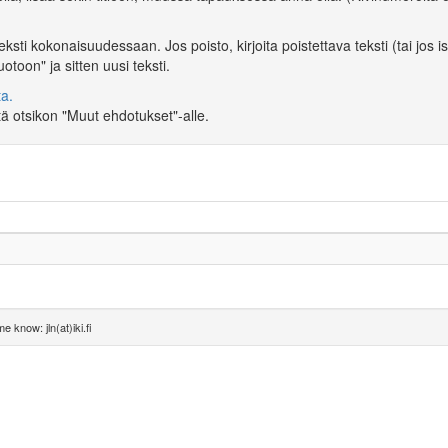
 teksti kokonaisuudessaan. Jos poisto, kirjoita poistettava teksti (tai j
toon" ja sitten uusi teksti.
a.
ä otsikon "Muut ehdotukset"-alle.
e know: jln(at)iki.fi