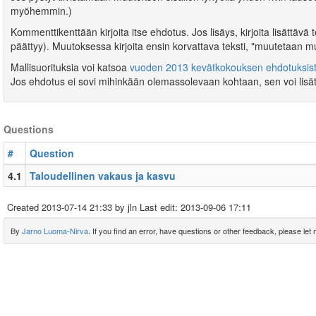
myöhemmin.)
Kommenttikenttään kirjoita itse ehdotus. Jos lisäys, kirjoita lisättävä
päättyy). Muutoksessa kirjoita ensin korvattava teksti, "muutetaan muo
Mallisuorituksia voi katsoa
vuoden 2013 kevätkokouksen ehdotuksist
Jos ehdotus ei sovi mihinkään olemassolevaan kohtaan, sen voi lisät
Questions
#
Question
4.1
Taloudellinen vakaus ja kasvu
Created
2013-07-14 21:33
by jln Last edit:
2013-09-06 17:11
By
Jarno Luoma-Nirva
. If you find an error, have questions or other feedback, please let m