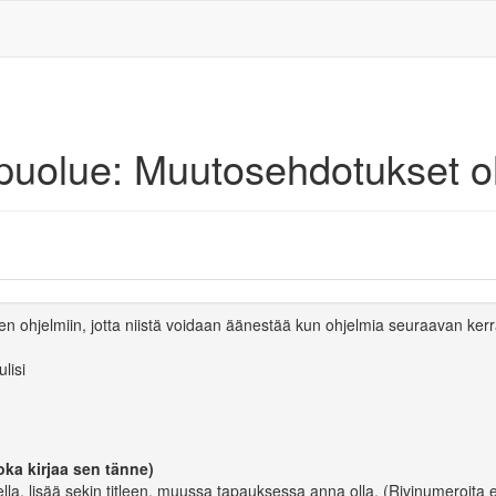
ipuolue: Muutosehdotukset o
en ohjelmiin, jotta niistä voidaan äänestää kun ohjelmia seuraavan ker
lisi
oka kirjaa sen tänne)
lla, lisää sekin titleen, muussa tapauksessa anna olla. (Rivinumeroita e