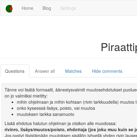
Home
Blog
Settings
Piraatt
Questions
Answer all
Matches
Hide comments
Tänne voi lisätä formaalit, äänestysvalmiit muutosehdotukset puolue
on jo valmiiksi mietitty:
mihin ohjelmaan ja mihin kohtaan (rivin tarkkuudella) muutos tu
onko kyseessä lisäys, poisto, vai muutos
muutoksen tarkka sanamuoto
Lisää ehdotus halutun ohjelman ja otsikon alle muodossa:
rivinro, lisäys/muutos/poisto, ehdottaja (jos joku muu kuin se j
Jos pystyt tiivistämään muutoksen sisällön lyhyellä yhden rivin lausee