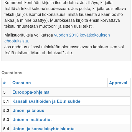
Kommenttikenttään kirjoita itse ehdotus. Jos lisäys, kirjoita
lisättävä teksti kokonaisuudessaan. Jos poisto, kirjoita poistettava
teksti (tai jos isompi kokonaisuus, mistä lauseesta alkaen poisto
alkaa ja minne päättyy). Muutoksessa kirjoita ensin korvattava
teksti, "muutetaan muotoon" ja sitten uusi teksti.
Mallisuorituksia voi katsoa
vuoden 2013 kevätkokouksen
ehdotuksista.
Jos ehdotus ei sovi mihinkään olemassolevaan kohtaan, sen voi
lisätä otsikon "Muut ehdotukset"-alle.
Questions
#
Question
Approval
5
Eurooppa-ohjelma
5.1
Kansallisvaltioiden ja EU:n suhde
5.2
Unioni ja talous
5.3
Unionin instituutiot
5.4
Unioni ja kansalaisyhteiskunta