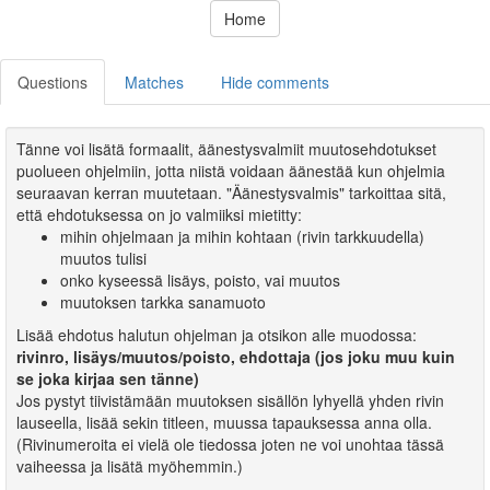
Home
Questions
Matches
Hide comments
Tänne voi lisätä formaalit, äänestysvalmiit muutosehdotukset
puolueen ohjelmiin, jotta niistä voidaan äänestää kun ohjelmia
seuraavan kerran muutetaan. "Äänestysvalmis" tarkoittaa sitä,
että ehdotuksessa on jo valmiiksi mietitty:
mihin ohjelmaan ja mihin kohtaan (rivin tarkkuudella)
muutos tulisi
onko kyseessä lisäys, poisto, vai muutos
muutoksen tarkka sanamuoto
Lisää ehdotus halutun ohjelman ja otsikon alle muodossa:
rivinro, lisäys/muutos/poisto, ehdottaja (jos joku muu kuin
se joka kirjaa sen tänne)
Jos pystyt tiivistämään muutoksen sisällön lyhyellä yhden rivin
lauseella, lisää sekin titleen, muussa tapauksessa anna olla.
(Rivinumeroita ei vielä ole tiedossa joten ne voi unohtaa tässä
vaiheessa ja lisätä myöhemmin.)