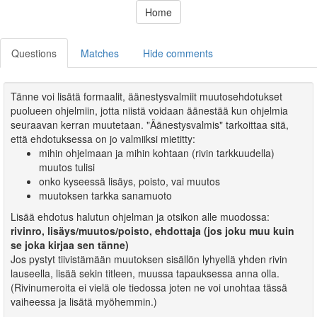
Home
Questions
Matches
Hide comments
Tänne voi lisätä formaalit, äänestysvalmiit muutosehdotukset
puolueen ohjelmiin, jotta niistä voidaan äänestää kun ohjelmia
seuraavan kerran muutetaan. "Äänestysvalmis" tarkoittaa sitä,
että ehdotuksessa on jo valmiiksi mietitty:
mihin ohjelmaan ja mihin kohtaan (rivin tarkkuudella)
muutos tulisi
onko kyseessä lisäys, poisto, vai muutos
muutoksen tarkka sanamuoto
Lisää ehdotus halutun ohjelman ja otsikon alle muodossa:
rivinro, lisäys/muutos/poisto, ehdottaja (jos joku muu kuin
se joka kirjaa sen tänne)
Jos pystyt tiivistämään muutoksen sisällön lyhyellä yhden rivin
lauseella, lisää sekin titleen, muussa tapauksessa anna olla.
(Rivinumeroita ei vielä ole tiedossa joten ne voi unohtaa tässä
vaiheessa ja lisätä myöhemmin.)