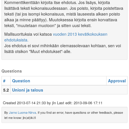
Kommenttikenttään kirjoita itse ehdotus. Jos lisäys, kirjoita
lisättävä teksti kokonaisuudessaan. Jos poisto, kirjoita poistettava
teksti (tai jos isompi kokonaisuus, mistä lauseesta alkaen poisto
alkaa ja minne päättyy). Muutoksessa kirjoita ensin korvattava
teksti, "muutetaan muotoon" ja sitten uusi teksti.
Mallisuorituksia voi katsoa
vuoden 2013 kevätkokouksen
ehdotuksista.
Jos ehdotus ei sovi mihinkään olemassolevaan kohtaan, sen voi
lisätä otsikon "Muut ehdotukset"-alle.
Questions
#
Question
Approval
5.2
Unioni ja talous
Created
2013-07-14 21:33
by jln Last edit:
2013-09-06 17:11
By
Jarno Luoma-Nirva
. If you find an error, have questions or other feedback, please
let me know: jln(at)iki.fi