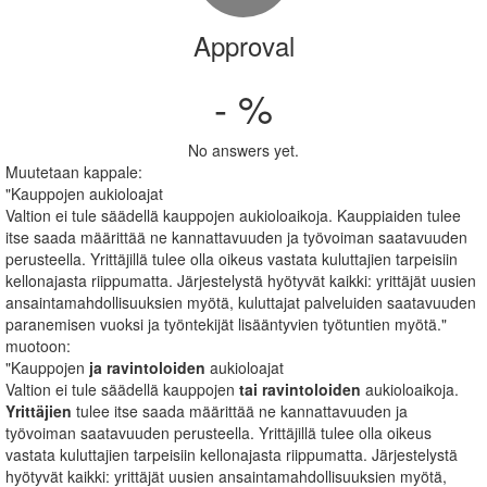
Approval
- %
No answers yet.
Muutetaan kappale:
"Kauppojen aukioloajat
Valtion ei tule säädellä kauppojen aukioloaikoja. Kauppiaiden tulee
itse saada määrittää ne kannattavuuden ja työvoiman saatavuuden
perusteella. Yrittäjillä tulee olla oikeus vastata kuluttajien tarpeisiin
kellonajasta riippumatta. Järjestelystä hyötyvät kaikki: yrittäjät uusien
ansaintamahdollisuuksien myötä, kuluttajat palveluiden saatavuuden
paranemisen vuoksi ja työntekijät lisääntyvien työtuntien myötä."
muotoon:
"Kauppojen
ja ravintoloiden
aukioloajat
Valtion ei tule säädellä kauppojen
tai ravintoloiden
aukioloaikoja.
Yrittäjien
tulee itse saada määrittää ne kannattavuuden ja
työvoiman saatavuuden perusteella. Yrittäjillä tulee olla oikeus
vastata kuluttajien tarpeisiin kellonajasta riippumatta. Järjestelystä
hyötyvät kaikki: yrittäjät uusien ansaintamahdollisuuksien myötä,