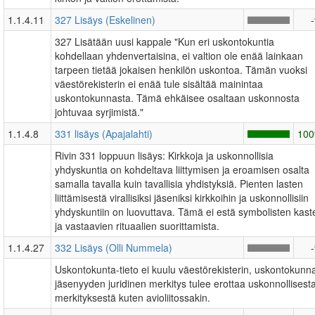
1.1.4.11
327 Lisäys (Eskelinen)
327 Lisätään uusi kappale "Kun eri uskontokuntia
kohdellaan yhdenvertaisina, ei valtion ole enää lainkaan
tarpeen tietää jokaisen henkilön uskontoa. Tämän vuoksi
väestörekisterin ei enää tule sisältää mainintaa
uskontokunnasta. Tämä ehkäisee osaltaan uskonnosta
johtuvaa syrjimistä."
1.1.4.8
331 lisäys (Apajalahti)
10
Rivin 331 loppuun lisäys: Kirkkoja ja uskonnollisia
yhdyskuntia on kohdeltava liittymisen ja eroamisen osalta
samalla tavalla kuin tavallisia yhdistyksiä. Pienten lasten
liittämisestä virallisiksi jäseniksi kirkkoihin ja uskonnollisiin
yhdyskuntiin on luovuttava. Tämä ei estä symbolisten kast
ja vastaavien rituaalien suorittamista.
1.1.4.27
332 Lisäys (Olli Nummela)
Uskontokunta-tieto ei kuulu väestörekisterin, uskontokunn
jäsenyyden juridinen merkitys tulee erottaa uskonnollisest
merkityksestä kuten avioliitossakin.