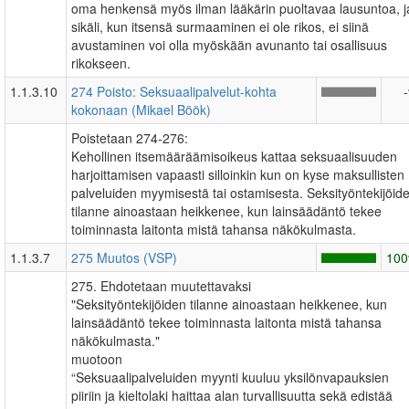
oma henkensä myös ilman lääkärin puoltavaa lausuntoa, j
sikäli, kun itsensä surmaaminen ei ole rikos, ei siinä
avustaminen voi olla myöskään avunanto tai osallisuus
rikokseen.
1.1.3.10
274 Poisto: Seksuaalipalvelut-kohta
kokonaan (Mikael Böök)
Poistetaan 274-276:
Kehollinen itsemääräämisoikeus kattaa seksuaalisuuden
harjoittamisen vapaasti silloinkin kun on kyse maksullisten
palveluiden myymisestä tai ostamisesta. Seksityöntekijöid
tilanne ainoastaan heikkenee, kun lainsäädäntö tekee
toiminnasta laitonta mistä tahansa näkökulmasta.
1.1.3.7
275 Muutos (VSP)
10
275. Ehdotetaan muutettavaksi
"Seksityöntekijöiden tilanne ainoastaan heikkenee, kun
lainsäädäntö tekee toiminnasta laitonta mistä tahansa
näkökulmasta."
muotoon
“Seksuaalipalveluiden myynti kuuluu yksilönvapauksien
piiriin ja kieltolaki haittaa alan turvallisuutta sekä edistää