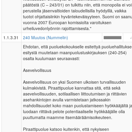
päätöstä (C – 243/01) on tulkittu niin, että monopolia ei voi
perustella jäsenvaltioiden taloudellisilla hyödyillä, vaikka
tuotot ohjattaisiinkin hyväntekeväisyyteen. Suomi on saanu
vuonna 2007 Euroopan komissiolta varoituksen
urheiluvedonlyönnin rajoittamisesta."
1.1.3.31
240 Muutos (Nummelin)
Ehdotan, että puoluekokoukselle esitettyä puoluehallituks
esitystä muutetaan maanpuolustuskirjauksen (240-254)
osalta kuulumaan seuraavasti:
Asevelvollisuus
Asevelvollisuus on yksi Suomen ulkoisen turvallisuuden
kulmakivistä. Piraattipuolue kannattaa sitä, että sekä
asevelvollisuuden, sotilaallisen liittoutumisen ja riittävien
asehankintojen avulla varmistetaan jatkossakin
mahdollisuudet koko maan puolustamiseen hyökkääjältä j
luodaan riittävä pelote potentiaaliselle hyökkääjälle olla
puuttumatta maamme itsemääräämisoikeuteen.
Piraattipuolue katsoo kuitenkin, että nykyiseen