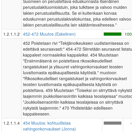
Suomeen on perustettava eduskunnasta itsenäinen
perustuslakituomioistuin, joka tulkitsee ja valvoo muiden
lakien perustuslaillisuutta. Se ei kuitenkaan korvaa
eduskunnan perustuslakivaliokuntaa, joka edelleen valvoo
lakien perustuslaillisuutta lain säätämisvaiheessa."
1.2.1.1.2
452-472 Muutos (Eskelinen)
10
452 Poistetaan rivi "Tekijänoikeuksien uudistamisessa on
edettävä seuraavasti:" 454-472 Siirretään seuraavat listatu
kappaleet normaaleiksi kappaleiksi. 454 Muutetaan
"Ensimmäisenä on poistettava rikosoikeudelliset
rangaistukset ja ylisuuret vahingonkorvaukset teosten
luvattomasta epäkaupallisesta käytöstä." muotoon
"Rikosoikeudelliset rangaistukset ja vahingonkorvaukset
teosten luvattomasta epäkaupallisesta käytöstä on
poistettava. 459 Muutetaan "Toiseksi on siirryttävä nykyist
laajemmin joukkolisensointiin kaikissa teoslajeissa" muoto
"Joukkolisensointiin kaikissa teoslajeissa on siirryttävä
nykyistä laajemmin." 470 Yhdistetään edelliseen
kappaleeseen.
1.2.1.1.4
454 Muutos: kohtuullistaa
vahingonkorvaukset (Jonna)