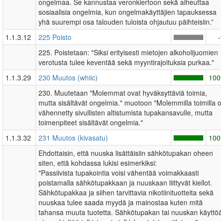
ongelmaa. Se kannustaa veronkiertoon sekä aiheuttaa
sosiaalisia ongelmia, kun ongelmakäyttäjien tapauksessa
yhä suurempi osa talouden tuloista ohjautuu päihteisiin.”
1.1.3.12
225 Poisto
225. Poistetaan: "Siksi erityisesti mietojen alkoholijuomien
verotusta tulee keventää sekä myyntirajoituksia purkaa."
1.1.3.29
230 Muutos (whiic)
10
230. Muutetaan "Molemmat ovat hyväksyttäviä toimia,
mutta sisältävät ongelmia." muotoon "Molemmilla toimilla 
vähennetty sivullisten altistumista tupakansavulle, mutta
toimenpiteet sisältävät ongelmia."
1.1.3.32
231 Muutos (kivasatu)
10
Ehdottaisin, että nuuska lisättäisiin sähkötupakan oheen
siten, että kohdassa lukisi esimerkiksi:
"Passiivista tupakointia voisi vähentää voimakkaasti
poistamalla sähkötupakkaan ja nuuskaan liittyvät kiellot.
Sähkötupakkaa ja siihen tarvittavia nikotiinituotteita sekä
nuuskaa tulee saada myydä ja mainostaa kuten mitä
tahansa muuta tuotetta. Sähkötupakan tai nuuskan käyttö