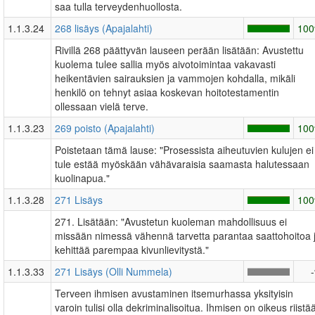
saa tulla terveydenhuollosta.
1.1.3.24
268 lisäys (Apajalahti)
10
Rivillä 268 päättyvän lauseen perään lisätään: Avustettu
kuolema tulee sallia myös aivotoimintaa vakavasti
heikentävien sairauksien ja vammojen kohdalla, mikäli
henkilö on tehnyt asiaa koskevan hoitotestamentin
ollessaan vielä terve.
1.1.3.23
269 poisto (Apajalahti)
10
Poistetaan tämä lause: "Prosessista aiheutuvien kulujen ei
tule estää myöskään vähävaraisia saamasta halutessaan
kuolinapua."
1.1.3.28
271 Lisäys
10
271. Lisätään: "Avustetun kuoleman mahdollisuus ei
missään nimessä vähennä tarvetta parantaa saattohoitoa 
kehittää parempaa kivunlievitystä."
1.1.3.33
271 Lisäys (Olli Nummela)
Terveen ihmisen avustaminen itsemurhassa yksityisin
varoin tulisi olla dekriminalisoitua. Ihmisen on oikeus riistä