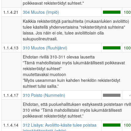
poikkeavat rekisteröidyt suhteet."
1.1.4.21
304 Muutos (Impiö)
10
Kaikkia rekisteröityjä parisuhteita (mukaanlukien avioliitto)
tulee käsitellä yhdenvertaisina "rekisteröityinä suhteina"
laissa. Jos näin ei ole, tulee avioliittolain olla
sukupuolineutraali.
1.1.4.13
310 Muutos (Ruuhijärvi)
10
Ehdotan rivillä 310-311 olevaa lausetta
”Tämä mahdollistaisi myös lukumäärällisesti poikkeavat
rekisteröidyt suhteet”
muutettavaksi muotoon
”Myös useamman kuin kahden henkilön rekisteröidyt
suhteet tulisi sallia.”
1.1.4.17
310 Poisto (Nummelin)
Ehdotan, että puoluehallituksen esityksestä poistetaan rivil
310 virke ”Tämä mahdollistaisi myös lukumäärällisesti
poikkeavat rekisteröidyt suhteet.”
1.1.4.14
312 Lisäys: Avoliitto-käsite tulee poistaa
10
lainsäädännöstä (whiic)