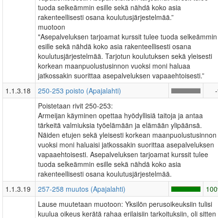
tuoda selkeämmin esille sekä nähdä koko asia
rakenteellisesti osana koulutusjärjestelmää.”
muotoon
"Asepalveluksen tarjoamat kurssit tulee tuoda selkeämmin
esille sekä nähdä koko asia rakenteellisesti osana
koulutusjärjestelmää. Tarjotun koulutuksen sekä yleisesti
korkean maanpuolustusinnon vuoksi moni haluaa
jatkossakin suorittaa asepalveluksen vapaaehtoisesti.”
1.1.3.18
250-253 poisto (Apajalahti)
Poistetaan rivit 250-253:
Armeijan käyminen opettaa hyödyllisiä taitoja ja antaa
tärkeitä valmiuksia työelämään ja elämään ylipäänsä.
Näiden etujen sekä yleisesti korkean maanpuolustusinnon
vuoksi moni haluaisi jatkossakin suorittaa asepalveluksen
vapaaehtoisesti. Asepalveluksen tarjoamat kurssit tulee
tuoda selkeämmin esille sekä nähdä koko asia
rakenteellisesti osana koulutusjärjestelmää.
1.1.3.19
257-258 muutos (Apajalahti)
10
Lause muutetaan muotoon: Yksilön perusoikeuksiin tulisi
kuulua oikeus kerätä rahaa erilaisiin tarkoituksiin, oli sitten