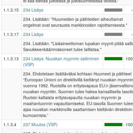
ei saa kieltää julkisissa ja julkisluonteisissa tiloissa."
1.1.3.15
234 Lisäys
234. Lisätään: "Huumeiden ja päihteiden aiheuttamat
ongelmat ovat seurausta markkinoiden rajoittamisesta."
1.1.3.17
234 Lisäys
234. Lisätään: "Lisäaineettoman tupakan myynti pitää salli
Savukkeenkäärimiskoneet tulee laillistaa."
1.1.3.13
234 Lisäys: Nuuskan myynnin salliminen
10
(VSP)
234. Ehdotetaan lisättäväksi kohtaan Huumeet ja päihteet
“Euroopan Unioni on direktiivillä kieltänyt nuuskan myynni
vuonna 1992. Ruotsilla on erityisvapaus EU:n jäsenvaltion
nuuskan myyntiin. Suomen tulee hakea kansallisella tasoll
Ruotsin kaltaista erityisvapautta nuuskan myynnin ja
maahantuonnin vapauttamiseksi. EU-tasolla Suomen tulee
ajaa nuuskan markkinoille saattamisen kieltävän direktiivin
kumoamista.”
1.1.3.4
237 Muutos (VSP)
10