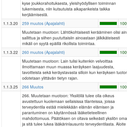
kyse joukkorahoituksesta, yleishyödyllisen toiminnan
tukemisesta, niin kutsutuista aikapankeista taikka
kerjäämisestä.
1.1.3.20
259 muutos (Apajalahti)
10
Muutetaan muotoon: Lähtökohtaisesti kerääminen olisi ai
sallittua ja siihen puututtaisiin ainoastaan jälkikäteisesti
mikäli on syytä epäillä rikollista toimintaa.
1.1.3.22
260 muutos (Apajalahti)
10
Muutetaan muotoon: Lain tulisi kuitenkin velvoittaa
ilmoittamaan muun muassa keräyksen laajuudesta,
tavoitteista sekä keräystavasta silloin kun keräyksen tuoto
odotetaan ylittävän tietyn rajan.
1.1.3.25
266 Muutos
10
266. Muutetaan muotoon: Yksilöllä tulee olla oikeus
avustettuun kuolemaan sellaisissa tilanteissa, joissa
terveydentila estää mielekkään elämän elämisen ja
parantuminen on käytännössä lääketieteellinen
mahdottomuus. Päätöksen on oltava selkeästi yksilön oma
ja sitä tulee tukea lääkärinlausunto terveydentilasta. Aloite 