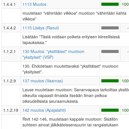
1.4.4.1
1113 Muutos
10
muutetaan "vähintään viikkoa" muotoon "vähintään kahta
viikkoa"
1.4.4.2
1115 Lisäys (Raoul)
Lisätään "Tästä voidaan poiketa erityisen kiireellisissä
tapauksissa."
1.1.2.1
130 Muutos: "yksittäiset" muotoon
"yksityiset" (VSP)
130. Ehdotetaan muutettavaksi "yksittäiset" muotoon
"yksityiset".
1.1.2.9
137 muutos (Vaarnas)
10
Lause muutetaan muotoon: Sananvapaus tarkoittaa yksilö
oikeutta vapaasti ilmaista itseään ilman pelkoa
oikeudellisista seuraamuksista.
1.1.2.19
142 muutos (Apajalahti)
10
Rivit 142-146, muutetaan kappale muotoon: Sisällön
suhteen ainoat jälkikäteissensuurin tai rangaistuksen