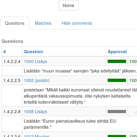
Home
Questions
Matches
Hide comments
Questions
#
Question
Approval
1.4.2.2.4
1000 Lisäys
10
Lisätään "muun muassa" sanojen "joka edellyttää" jälkeen.
1.4.2.2.5
1002 (poisto)
10
poistetaan "Mikäli kaikki euromaat olisivat noudattaneet tä
alkuperäistä vakaussopimusta, olisi nykyisen kaltaiselta
kriisiltä todennäköisesti vältytty."
1.4.2.2.8
1008 Lisäys
Lisätään "Euron painatusoikeus tulee siirtää EU-
parlamentille."
1.4.2.2.6
1012 Muutos
10