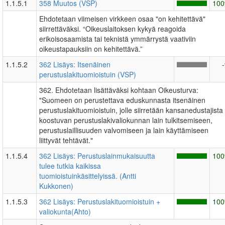
1.1.5.1
358 Muutos (VSP)
10
Ehdotetaan viimeisen virkkeen osaa "on kehitettävä"
siirrettäväksi. “Oikeuslaitoksen kykyä reagoida
erikoisosaamista tai teknistä ymmärrystä vaativiin
oikeustapauksiin on kehitettävä.”
1.1.5.2
362 Lisäys: Itsenäinen
perustuslakituomioistuin (VSP)
362. Ehdotetaan lisättäväksi kohtaan Oikeusturva:
"Suomeen on perustettava eduskunnasta itsenäinen
perustuslakituomioistuin, jolle siirretään kansanedustajista
koostuvan perustuslakivaliokunnan lain tulkitsemiseen,
perustuslaillisuuden valvomiseen ja lain käyttämiseen
liittyvät tehtävät."
1.1.5.4
362 Lisäys: Perustuslainmukaisuutta
10
tulee tutkia kaikissa
tuomioistuinkäsittelyissä. (Antti
Kukkonen)
1.1.5.3
362 Lisäys: Perustuslakituomioistuin +
10
valiokunta(Ahto)