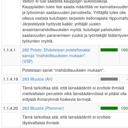
Valtion ei tule säädellä kauppojen aukioloaikoja.
Kauppiaiden tulee itse saada määrittää ne kannattavuude
ja työvoiman saatavuuden perusteella. Yrittäjillä tulee olla
oikeus vastata kuluttajien tarpeisiin kellonajasta riippumatt
Järjestelystä hyötyvät kaikki: yrittäjät uusien
ansaintamahdollisuuksien myötä, kuluttajat palveluiden
saatavuuden paranemisen vuoksi ja työntekijät lisääntyvie
työtuntien myötä.
1.1.4.1
282 Poisto: Ehdotetaan poistettavaksi
10
sanoja "mahdollisuuksien mukaan".
(VSP)
Poistetaan sanat "mahdollisuuksien mukaan".
1.1.4.19
283 Muutos (Ari)
Tämä tarkoittaa sitä, että lainsäädäntö ei erottele ihmisiä
mielivaltaisin perustein eikä lainsäädännössä ei pitäisi olla
erityisiä ihmisryhmiä koskevia termejä.
1.1.4.20
283 Muutos (Plommer)
10
Tämä tarkoittaa sitä, että lainsäädäntö ei erottele
täysivaltaisia ihmisiä.