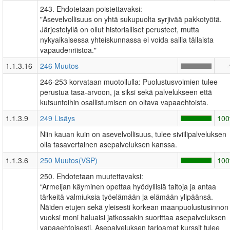
243. Ehdotetaan poistettavaksi:
"Asevelvollisuus on yhtä sukupuolta syrjivää pakkotyötä.
Järjestelyllä on ollut historialliset perusteet, mutta
nykyaikaisessa yhteiskunnassa ei voida sallia tällaista
vapaudenriistoa."
1.1.3.16
246 Muutos
246-253 korvataan muotoilulla: Puolustusvoimien tulee
perustua tasa-arvoon, ja siksi sekä palvelukseen että
kutsuntoihin osallistumisen on oltava vapaaehtoista.
1.1.3.9
249 Lisäys
10
Niin kauan kuin on asevelvollisuus, tulee siviilipalveluksen
olla tasavertainen asepalveluksen kanssa.
1.1.3.6
250 Muutos(VSP)
10
250. Ehdotetaan muutettavaksi:
“Armeijan käyminen opettaa hyödyllisiä taitoja ja antaa
tärkeitä valmiuksia työelämään ja elämään ylipäänsä.
Näiden etujen sekä yleisesti korkean maanpuolustusinnon
vuoksi moni haluaisi jatkossakin suorittaa asepalveluksen
vapaaehtoisesti. Asepalveluksen tarjoamat kurssit tulee