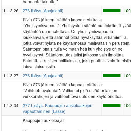
harmaata taloutta.”
1.1.3.26
276 lisäys (Apajalahti)
10
Rivin 276 jälkeen lisätään kappale otsikolla
"Yhdistymisvapaus": Yhdistysten sääntömuutoksiin liittyvä
käytäntöä on muutettava. On yhdistymisvapautta
loukkaavaa, että säännöt pitää hyväksyttää virkamiehillä,
jotka voivat hylätä ne käytännössä mielivaltaisin perustein.
Sääntöjen pitäisi tulla voimaan heti kun yhdistys on ne
hyväksynyt. Sääntömuutos tulisi jatkossa vain ilmoittaa
Patentti- ja rekisterihallitukselle, joka puuttuisi vain ilmeisiin
lainvastaisuuksiin.
1.1.3.27
276 lisäys (Apajalahti)
10
Rivin 276 jälkeen lisätään kappale otsikolla
"Vaihtoehtovaluutat": Valtion ei pidä estää erilaisten
verkkorahojen ja vaihtoehtovaluutoiden käytötönottoa.
1.1.3.34
277 Lisäys: Kauppojen aukioloaikojen
10
vapauttaminen (Lasse)
Kauppojen aukioloajat