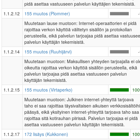
pidä asettaa vastuuseen palvelun käyttäjien tekemisistä.
1.1.2.12
155 muutos (Plommer)
Muutetaan lause muotoon: Internet-operaattorien ei pidä
rajoittaa verkon käyttöä välitetyn sisällön ja protokollan
perusteella, eikä palvelun tarjoajaa pidä asettaa vastuuse
palvelun käyttäjän tekemisistä.
1.1.2.14
155 muutos (Ruuhijärvi)
Muutetaan muotoon: Maksullisen yhteyden tarjoajalla ei ol
oikeutta rajoittaa verkon käyttöä sisällön perusteella, eikä
palvelun tarjoajaa pidä asettaa vastuuseen palvelun
käyttäjän tekemisistä.
1.1.2.15
155 muutos (Virtaperko)
10
Muutetaan muotoon: Julkinen internet-yhteyttä tarjoava
taho ei saa rajoittaa täysivaltaisen aikuisen verkkosisältöih
pääsyä, eikä yksityinen internet-yhteyttä tarjoava taho saa
rajoittaa sitä kotirauhan piirissä. Palvelun tarjoajaa ei pidä
asettaa vastuuseen palvelun käyttäjän tekemisistä.
1.1.2.17
172 lisäys (Kukkonen)
10