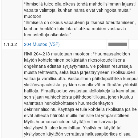
“Ihmisellä tulee olla oikeus tehdä mahdollisimman lajaasti
vapaita valintoja, kunhan nämä eivät vahingoita muita.”
muotoon
“Ihmisellä on oikeus vapauteen ja itsensä toteuttamiseen,
kunhan henkilön toiminta ei uhkaa muiden vastaavia
tunnustettuja oikeuksia.”
1.1.3.2
204 Muutos (VSP)
Rivit 204-213 muutetaan muotoon: “Huumausaineiden
käytön kohteleminen pelkästään rikosoikeudellisena
ongelmana edistää syrjäytymistä, vie poliisin resursseja
muista tehtävistä, sekä lisää järjestäytyneen rikollisuuden
valtaa ja varallisuutta. Vastuullinen päihdepolitiikka kumpu
yksilönvapauksista, pyrkien samalla vähentämään yhteisiä
haittoja. Piraattipuolue vastustaa kieltolakeja ja kannattaa
sen sijaan vaihtoehtoista päihdepolitiikkaa, johon kuuluu
vähintään henkilökohtaisen huumeidenkäytön
dekriminalisointi. Käyttäjiä ei tule kohdella rikollisina jos he
eivät aiheuta häiriötä muille ihmisille tai ympäristölleen.
Myös huumausaineiden käyttäjien ihmisarvoa ja
yksityisyyttä tulee kunnioittaa. Yksityinen käyttö tai
yksityiseen käyttöön verrattava hallussapitorikos ei saa