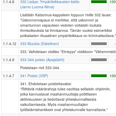
1.1.4.6
332 Lisäys: Ympärileikkausten kielto
10
(Jarno Luoma-Nirva)
Lisätään Katsomus-kappaleen loppuun riville 332 lause:
"Uskonnonvapaus ei merkitse, että uskonnon ja
omantunnon vapauteen vedoten voitaisiin loukata
ihmisoikeuksia tai ihmisarvoa. Tämän vuoksi esimerkiksi
poikalasten rituaalinen ympärileikkaus on kriminalisoitava."
1.1.4.12
333 Muutos (Eskelinen)
333. Vaihdetaan otsikko "Etnisyys" otsikkoon "Vähemmistö
1.1.4.9
333-344 poisto (Apajalahti)
Poistetaan rivit 333-344.
1.1.4.7
341 Poisto (VSP)
10
341. Ehdotetaan poistettavaksi:
“Riittäviä määrärahoja tulee osoittaa sellaisiin ohjelmiin,
jotka kannustavat maahanmuuttajia poliittiseen
aktiivisuuteen ja tiedottavat yhteiskunnallisesta
vaikuttamisesta. Myös maahanmuuttajien
työllistämishankkeet ovat yhteiskunnalle kannattavia."