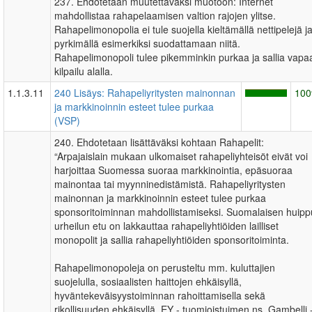
237. Ehdotetaan muutettavaksi muotoon: Internet
mahdollistaa rahapelaamisen valtion rajojen ylitse.
Rahapelimonopolia ei tule suojella kieltämällä nettipelejä j
pyrkimällä esimerkiksi suodattamaan niitä.
Rahapelimonopoli tulee pikemminkin purkaa ja sallia vapa
kilpailu alalla.
1.1.3.11
240 Lisäys: Rahapeliyritysten mainonnan
10
ja markkinoinnin esteet tulee purkaa
(VSP)
240. Ehdotetaan lisättäväksi kohtaan Rahapelit:
“Arpajaislain mukaan ulkomaiset rahapeliyhteisöt eivät voi
harjoittaa Suomessa suoraa markkinointia, epäsuoraa
mainontaa tai myynninedistämistä. Rahapeliyritysten
mainonnan ja markkinoinnin esteet tulee purkaa
sponsoritoiminnan mahdollistamiseksi. Suomalaisen huipp
urheilun etu on lakkauttaa rahapeliyhtiöiden lailliset
monopolit ja sallia rahapeliyhtiöiden sponsoritoiminta.
Rahapelimonopoleja on perusteltu mm. kuluttajien
suojelulla, sosiaalisten haittojen ehkäisyllä,
hyväntekeväisyystoiminnan rahoittamisella sekä
rikollisuuden ehkäisyllä. EY - tuomioistuimen ns. Gambelli 