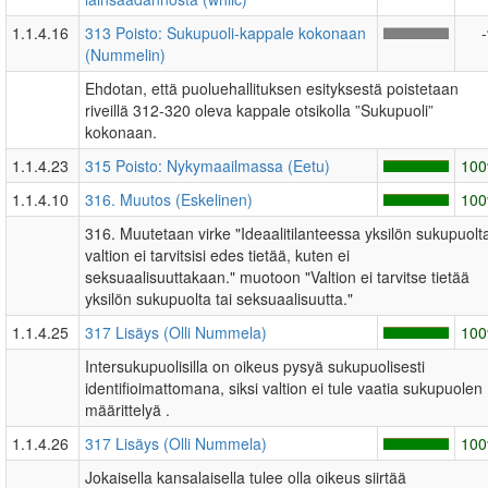
1.1.4.16
313 Poisto: Sukupuoli-kappale kokonaan
(Nummelin)
Ehdotan, että puoluehallituksen esityksestä poistetaan
riveillä 312-320 oleva kappale otsikolla ”Sukupuoli”
kokonaan.
1.1.4.23
315 Poisto: Nykymaailmassa (Eetu)
10
1.1.4.10
316. Muutos (Eskelinen)
10
316. Muutetaan virke "Ideaalitilanteessa yksilön sukupuolt
valtion ei tarvitsisi edes tietää, kuten ei
seksuaalisuuttakaan." muotoon "Valtion ei tarvitse tietää
yksilön sukupuolta tai seksuaalisuutta."
1.1.4.25
317 Lisäys (Olli Nummela)
10
Intersukupuolisilla on oikeus pysyä sukupuolisesti
identifioimattomana, siksi valtion ei tule vaatia sukupuolen
määrittelyä .
1.1.4.26
317 Lisäys (Olli Nummela)
10
Jokaisella kansalaisella tulee olla oikeus siirtää