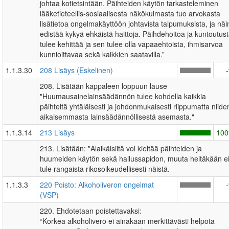
johtaa kotietsintään. Päihteiden käytön tarkasteleminen
lääketieteellis-sosiaalisesta näkökulmasta tuo arvokasta
lisätietoa ongelmakäyttöön johtavista taipumuksista, ja näi
edistää kykyä ehkäistä haittoja. Päihdehoitoa ja kuntoutus
tulee kehittää ja sen tulee olla vapaaehtoista, ihmisarvoa
kunnioittavaa sekä kaikkien saatavilla.”
1.1.3.30
208 Lisäys (Eskelinen)
208. Lisätään kappaleen loppuun lause
"Huumausainelainsäädännön tulee kohdella kaikkia
päihteitä yhtäläisesti ja johdonmukaisesti riippumatta niide
aikaisemmasta lainsäädännöllisestä asemasta."
1.1.3.14
213 Lisäys
10
213. Lisätään: "Alaikäisiltä voi kieltää päihteiden ja
huumeiden käytön sekä hallussapidon, muuta heitäkään e
tule rangaista rikosoikeudellisesti näistä.
1.1.3.3
220 Poisto: Alkoholiveron ongelmat
(VSP)
220. Ehdotetaan poistettavaksi:
“Korkea alkoholivero ei ainakaan merkittävästi helpota