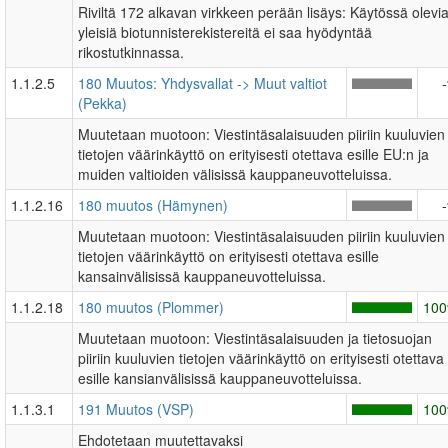
Riviltä 172 alkavan virkkeen perään lisäys: Käytössä olevi
yleisiä biotunnisterekistereitä ei saa hyödyntää
rikostutkinnassa.
1.1.2.5
180 Muutos: Yhdysvallat -> Muut valtiot
(Pekka)
Muutetaan muotoon: Viestintäsalaisuuden piiriin kuuluvien
tietojen väärinkäyttö on erityisesti otettava esille EU:n ja
muiden valtioiden välisissä kauppaneuvotteluissa.
1.1.2.16
180 muutos (Hämynen)
Muutetaan muotoon: Viestintäsalaisuuden piiriin kuuluvien
tietojen väärinkäyttö on erityisesti otettava esille
kansainvälisissä kauppaneuvotteluissa.
1.1.2.18
180 muutos (Plommer)
10
Muutetaan muotoon: Viestintäsalaisuuden ja tietosuojan
piiriin kuuluvien tietojen väärinkäyttö on erityisesti otettava
esille kansianvälisissä kauppaneuvotteluissa.
1.1.3.1
191 Muutos (VSP)
10
Ehdotetaan muutettavaksi