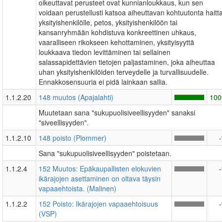
oikeuttavat perusteet ovat kunnianloukkaus, kun sen
voidaan perustellusti katsoa aiheuttavan kohtuutonta haitt
yksityishenkilölle, petos, yksityishenkilöön tai
kansanryhmään kohdistuva konkreettinen uhkaus,
vaaralliseen rikokseen kehottaminen, yksityisyyttä
loukkaava tiedon levittäminen tai sellainen
salassapidettävien tietojen paljastaminen, joka aiheuttaa
uhan yksityishenkilöiden terveydelle ja turvallisuudelle.
Ennakkosensuuria ei pidä lainkaan sallia.
1.1.2.20
148 muutos (Apajalahti)
10
Muutetaan sana "sukupuolisiveellisyyden" sanaksi
"siveellisyyden".
1.1.2.10
148 poisto (Plommer)
Sana "sukupuolisiveellisyyden" poistetaan.
1.1.2.4
152 Muutos: Epäkaupallisten elokuvien
ikärajojen asettaminen on oltava täysin
vapaaehtoista. (Malinen)
1.1.2.2
152 Poisto: Ikärajojen vapaaehtoisuus
(VSP)