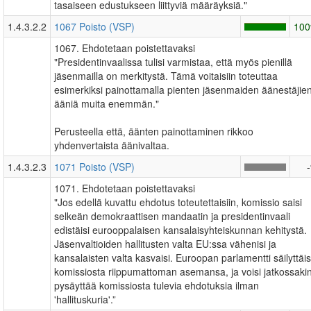
tasaiseen edustukseen liittyviä määräyksiä."
1.4.3.2.2
1067 Poisto (VSP)
10
1067. Ehdotetaan poistettavaksi
"Presidentinvaalissa tulisi varmistaa, että myös pienillä
jäsenmailla on merkitystä. Tämä voitaisiin toteuttaa
esimerkiksi painottamalla pienten jäsenmaiden äänestäjie
ääniä muita enemmän."
Perusteella että, äänten painottaminen rikkoo
yhdenvertaista äänivaltaa.
1.4.3.2.3
1071 Poisto (VSP)
1071. Ehdotetaan poistettavaksi
"Jos edellä kuvattu ehdotus toteutettaisiin, komissio saisi
selkeän demokraattisen mandaatin ja presidentinvaali
edistäisi eurooppalaisen kansalaisyhteiskunnan kehitystä.
Jäsenvaltioiden hallitusten valta EU:ssa vähenisi ja
kansalaisten valta kasvaisi. Euroopan parlamentti säilyttäis
komissiosta riippumattoman asemansa, ja voisi jatkossaki
pysäyttää komissiosta tulevia ehdotuksia ilman
'hallituskuria'.”