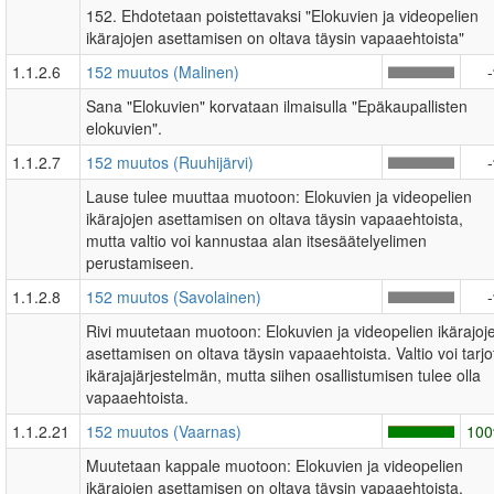
152. Ehdotetaan poistettavaksi "Elokuvien ja videopelien
ikärajojen asettamisen on oltava täysin vapaaehtoista"
1.1.2.6
152 muutos (Malinen)
Sana "Elokuvien" korvataan ilmaisulla "Epäkaupallisten
elokuvien".
1.1.2.7
152 muutos (Ruuhijärvi)
Lause tulee muuttaa muotoon: Elokuvien ja videopelien
ikärajojen asettamisen on oltava täysin vapaaehtoista,
mutta valtio voi kannustaa alan itsesäätelyelimen
perustamiseen.
1.1.2.8
152 muutos (Savolainen)
Rivi muutetaan muotoon: Elokuvien ja videopelien ikärajoj
asettamisen on oltava täysin vapaaehtoista. Valtio voi tarjo
ikärajajärjestelmän, mutta siihen osallistumisen tulee olla
vapaaehtoista.
1.1.2.21
152 muutos (Vaarnas)
10
Muutetaan kappale muotoon: Elokuvien ja videopelien
ikärajojen asettamisen on oltava täysin vapaaehtoista.