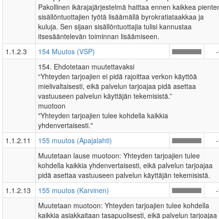
Pakollinen ikärajajärjestelmä haittaa ennen kaikkea piente
sisällöntuottajien työtä lisäämällä byrokratiataakkaa ja
kuluja. Sen sijaan sisällöntuottajia tulisi kannustaa
itsesääntelevän toiminnan lisäämiseen.
1.1.2.3
154 Muutos (VSP)
154. Ehdotetaan muutettavaksi
“Yhteyden tarjoajien ei pidä rajoittaa verkon käyttöä
mielivaltaisesti, eikä palvelun tarjoajaa pidä asettaa
vastuuseen palvelun käyttäjän tekemisistä.”
muotoon
"Yhteyden tarjoajien tulee kohdella kaikkia
yhdenvertaisesti."
1.1.2.11
155 muutos (Apajalahti)
Muutetaan lause muotoon: Yhteyden tarjoajien tulee
kohdella kaikkia yhdenvertaisesti, eikä palvelun tarjoajaa
pidä asettaa vastuuseen palvelun käyttäjän tekemisistä.
1.1.2.13
155 muutos (Karvinen)
Muutetaan muotoon: Yhteyden tarjoajien tulee kohdella
kaikkia asiakkaitaan tasapuolisesti, eikä palvelun tarjoajaa