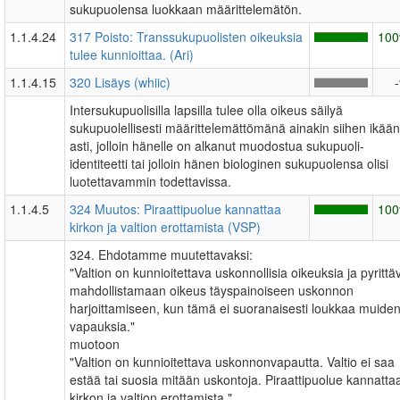
sukupuolensa luokkaan määrittelemätön.
1.1.4.24
317 Poisto: Transsukupuolisten oikeuksia
10
tulee kunnioittaa. (Ari)
1.1.4.15
320 Lisäys (whiic)
Intersukupuolisilla lapsilla tulee olla oikeus säilyä
sukupuolellisesti määrittelemättömänä ainakin siihen ikään
asti, jolloin hänelle on alkanut muodostua sukupuoli-
identiteetti tai jolloin hänen biologinen sukupuolensa olisi
luotettavammin todettavissa.
1.1.4.5
324 Muutos: Piraattipuolue kannattaa
10
kirkon ja valtion erottamista (VSP)
324. Ehdotamme muutettavaksi:
"Valtion on kunnioitettava uskonnollisia oikeuksia ja pyrittä
mahdollistamaan oikeus täyspainoiseen uskonnon
harjoittamiseen, kun tämä ei suoranaisesti loukkaa muide
vapauksia."
muotoon
"Valtion on kunnioitettava uskonnonvapautta. Valtio ei saa
estää tai suosia mitään uskontoja. Piraattipuolue kannatta
kirkon ja valtion erottamista."