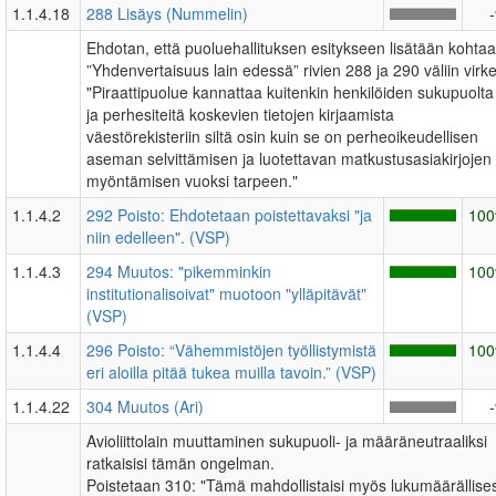
1.1.4.18
288 Lisäys (Nummelin)
Ehdotan, että puoluehallituksen esitykseen lisätään kohta
”Yhdenvertaisuus lain edessä” rivien 288 ja 290 väliin virke
"Piraattipuolue kannattaa kuitenkin henkilöiden sukupuolta
ja perhesiteitä koskevien tietojen kirjaamista
väestörekisteriin siltä osin kuin se on perheoikeudellisen
aseman selvittämisen ja luotettavan matkustusasiakirjojen
myöntämisen vuoksi tarpeen."
1.1.4.2
292 Poisto: Ehdotetaan poistettavaksi "ja
10
niin edelleen". (VSP)
1.1.4.3
294 Muutos: "pikemminkin
10
institutionalisoivat" muotoon "ylläpitävät"
(VSP)
1.1.4.4
296 Poisto: “Vähemmistöjen työllistymistä
10
eri aloilla pitää tukea muilla tavoin.” (VSP)
1.1.4.22
304 Muutos (Ari)
Avioliittolain muuttaminen sukupuoli- ja määräneutraaliksi
ratkaisisi tämän ongelman.
Poistetaan 310: "Tämä mahdollistaisi myös lukumäärällises