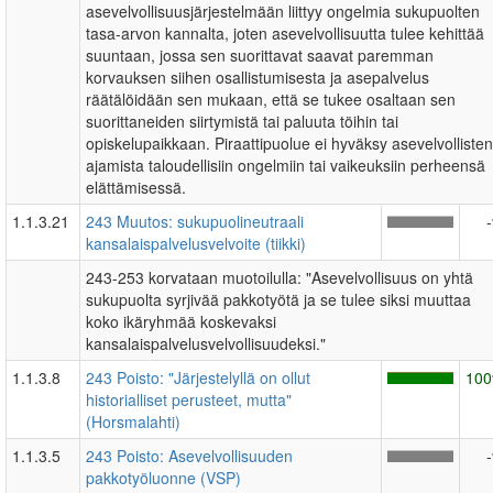
asevelvollisuusjärjestelmään liittyy ongelmia sukupuolten
tasa-arvon kannalta, joten asevelvollisuutta tulee kehittää
suuntaan, jossa sen suorittavat saavat paremman
korvauksen siihen osallistumisesta ja asepalvelus
räätälöidään sen mukaan, että se tukee osaltaan sen
suorittaneiden siirtymistä tai paluuta töihin tai
opiskelupaikkaan. Piraattipuolue ei hyväksy asevelvollisten
ajamista taloudellisiin ongelmiin tai vaikeuksiin perheensä
elättämisessä.
1.1.3.21
243 Muutos: sukupuolineutraali
kansalaispalvelusvelvoite (tiikki)
243-253 korvataan muotoilulla: "Asevelvollisuus on yhtä
sukupuolta syrjivää pakkotyötä ja se tulee siksi muuttaa
koko ikäryhmää koskevaksi
kansalaispalvelusvelvollisuudeksi."
1.1.3.8
243 Poisto: "Järjestelyllä on ollut
10
historialliset perusteet, mutta"
(Horsmalahti)
1.1.3.5
243 Poisto: Asevelvollisuuden
pakkotyöluonne (VSP)