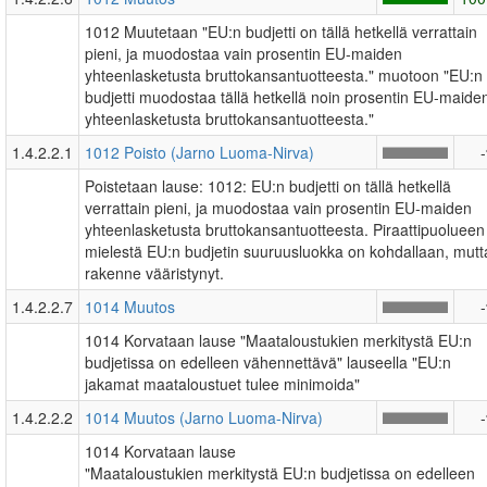
1012 Muutetaan "EU:n budjetti on tällä hetkellä verrattain
pieni, ja muodostaa vain prosentin EU-maiden
yhteenlasketusta bruttokansantuotteesta." muotoon "EU:n
budjetti muodostaa tällä hetkellä noin prosentin EU-maide
yhteenlasketusta bruttokansantuotteesta."
1.4.2.2.1
1012 Poisto (Jarno Luoma-Nirva)
Poistetaan lause: 1012: EU:n budjetti on tällä hetkellä
verrattain pieni, ja muodostaa vain prosentin EU-maiden
yhteenlasketusta bruttokansantuotteesta. Piraattipuolueen
mielestä EU:n budjetin suuruusluokka on kohdallaan, mutt
rakenne vääristynyt.
1.4.2.2.7
1014 Muutos
1014 Korvataan lause "Maataloustukien merkitystä EU:n
budjetissa on edelleen vähennettävä" lauseella "EU:n
jakamat maataloustuet tulee minimoida"
1.4.2.2.2
1014 Muutos (Jarno Luoma-Nirva)
1014 Korvataan lause
"Maataloustukien merkitystä EU:n budjetissa on edelleen