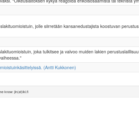
äväksi. “Oikeuslaitoksen kykyä reagoida erikoisosaamista tai teknistä ym
kituomioistuin, jolle siirretään kansanedustajista koostuvan perustusl
ituomioistuin, joka tulkitsee ja valvoo muiden lakien perustuslaillisu
svaiheessa."
mioistuinkäsittelyissä. (Antti Kukkonen)
e know: jln(at)iki.fi