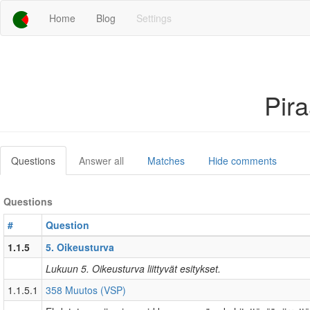
Home
Blog
Settings
Pir
Questions
Answer all
Matches
Hide comments
Questions
#
Question
1.1.5
5. Oikeusturva
Lukuun 5. Oikeusturva liittyvät esitykset.
1.1.5.1
358 Muutos (VSP)