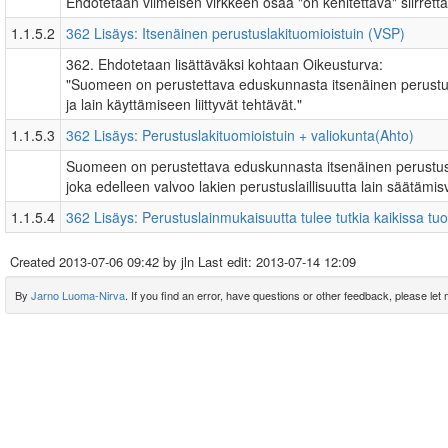
Ehdotetaan viimeisen virkkeen osaa "on kehitettävä" siirrett
1.1.5.2
362 Lisäys: Itsenäinen perustuslakituomioistuin (VSP)
362. Ehdotetaan lisättäväksi kohtaan Oikeusturva:
"Suomeen on perustettava eduskunnasta itsenäinen perustusla
ja lain käyttämiseen liittyvät tehtävät."
1.1.5.3
362 Lisäys: Perustuslakituomioistuin + valiokunta(Ahto)
Suomeen on perustettava eduskunnasta itsenäinen perustuslak
joka edelleen valvoo lakien perustuslaillisuutta lain säätämi
1.1.5.4
362 Lisäys: Perustuslainmukaisuutta tulee tutkia kaikissa tuo
Created
2013-07-06 09:42
by jln Last edit:
2013-07-14 12:09
By
Jarno Luoma-Nirva
. If you find an error, have questions or other feedback, please let m