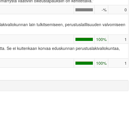
märrystä vaativiin oikeustapauksiin on kehitettävä.”
-%
0
akivaliokunnan lain tulkitsemiseen, perustuslaillisuuden valvomiseen
100%
1
utta. Se ei kuitenkaan korvaa eduskunnan perustuslakivaliokuntaa,
100%
1