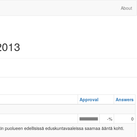
About
2013
Approval
Answers
-%
0
akin puolueen edellisissä eduskuntavaaleissa saamaa ääntä kohti.