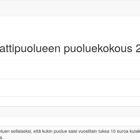
aattipuolueen puoluekokous 
en sellaiseksi, että kukin puolue saisi vuosittain tukea 10 euroa kut
a.