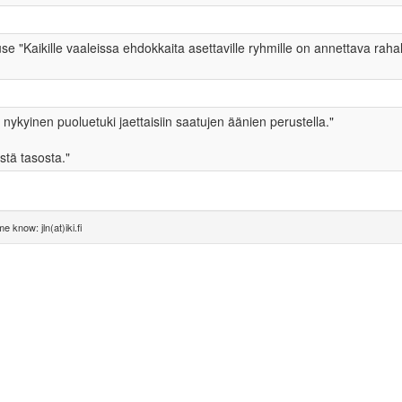
use "Kaikille vaaleissa ehdokkaita asettaville ryhmille on annettava raha
 nykyinen puoluetuki jaettaisiin saatujen äänien perustella."
stä tasosta."
e know: jln(at)iki.fi