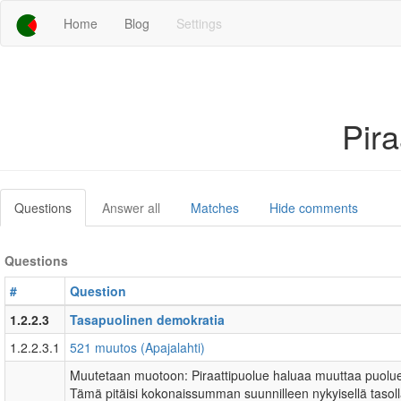
Home
Blog
Settings
Pir
Questions
Answer all
Matches
Hide comments
Questions
#
Question
1.2.2.3
Tasapuolinen demokratia
1.2.2.3.1
521 muutos (Apajalahti)
Muutetaan muotoon: Piraattipuolue haluaa muuttaa puoluetu
Tämä pitäisi kokonaissumman suunnilleen nykyisellä tasoll