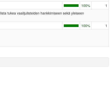
100%
1
llista tukea vaalijulisteiden hankkimiseen sekä yleiseen
100%
1