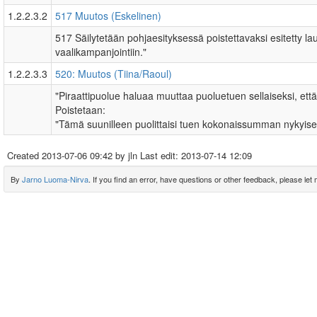
1.2.2.3.2
517 Muutos (Eskelinen)
517 Säilytetään pohjaesityksessä poistettavaksi esitetty la
vaalikampanjointiin."
1.2.2.3.3
520: Muutos (Tiina/Raoul)
"Piraattipuolue haluaa muuttaa puoluetuen sellaiseksi, että
Poistetaan:
"Tämä suunilleen puolittaisi tuen kokonaissumman nykyise
Created
2013-07-06 09:42
by jln Last edit:
2013-07-14 12:09
By
Jarno Luoma-Nirva
. If you find an error, have questions or other feedback, please let m