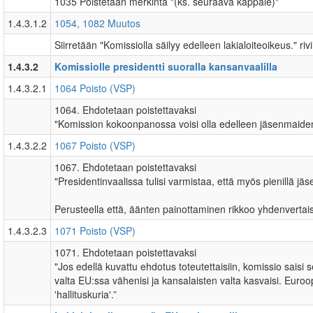
1035 Poistetaan merkintä "(ks. seuraava kappale)"
1.4.3.1.2
1054, 1082 Muutos
Siirretään "Komissiolla säilyy edelleen lakialoiteoikeus." riv
1.4.3.2
Komissiolle presidentti suoralla kansanvaalilla
1.4.3.2.1
1064 Poisto (VSP)
1064. Ehdotetaan poistettavaksi
"Komission kokoonpanossa voisi olla edelleen jäsenmaiden
1.4.3.2.2
1067 Poisto (VSP)
1067. Ehdotetaan poistettavaksi
"Presidentinvaalissa tulisi varmistaa, että myös pienillä 
Perusteella että, äänten painottaminen rikkoo yhdenvertais
1.4.3.2.3
1071 Poisto (VSP)
1071. Ehdotetaan poistettavaksi
"Jos edellä kuvattu ehdotus toteutettaisiin, komissio saisi
valta EU:ssa vähenisi ja kansalaisten valta kasvaisi. Euro
'hallituskuria'.”