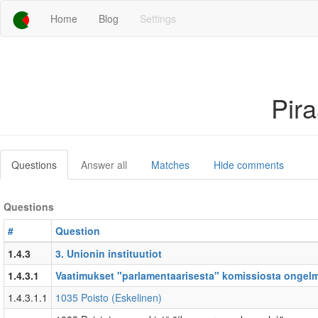
Home
Blog
Settings
Pir
Questions
Answer all
Matches
Hide comments
Questions
#
Question
1.4.3
3. Unionin instituutiot
1.4.3.1
Vaatimukset "parlamentaarisesta" komissiosta ongelm
1.4.3.1.1
1035 Poisto (Eskelinen)