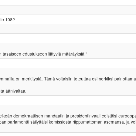
ille 1082
 tasaiseen edustukseen liittyviä määräyksiä."
jäsenmailla on merkitystä. Tämä voitaisiin toteuttaa esimerkiksi painot
ta äänivaltaa.
 selkeän demokraattisen mandaatin ja presidentinvaali edistäisi euroopp
opan parlamentti säilyttäisi komissiosta riippumattoman asemansa, ja vo