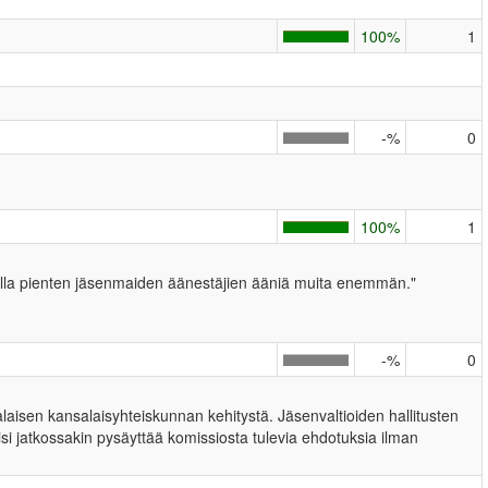
100%
1
-%
0
100%
1
tamalla pienten jäsenmaiden äänestäjien ääniä muita enemmän."
-%
0
alaisen kansalaisyhteiskunnan kehitystä. Jäsenvaltioiden hallitusten
isi jatkossakin pysäyttää komissiosta tulevia ehdotuksia ilman