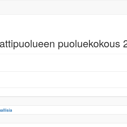
aattipuolueen puoluekokous 
allisia