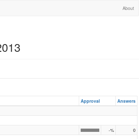
About
2013
Approval
Answers
-%
0