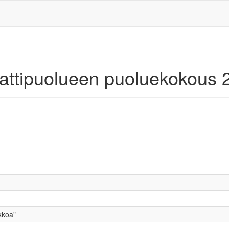
aattipuolueen puoluekokous 
kkoa"