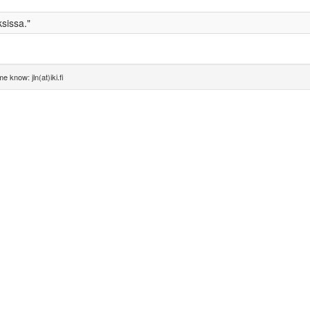
ksissa."
e know: jln(at)iki.fi