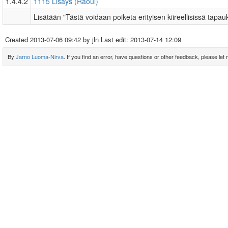
1.4.4.2
1115 Lisäys (Raoul)
Lisätään "Tästä voidaan poiketa erityisen kiireellisissä tapau
Created
2013-07-06 09:42
by jln Last edit:
2013-07-14 12:09
By
Jarno Luoma-Nirva
. If you find an error, have questions or other feedback, please let m