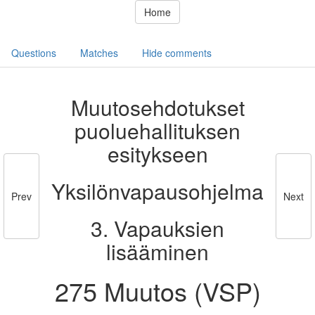
Home
Questions
Matches
Hide comments
Muutosehdotukset
puoluehallituksen
esitykseen
Yksilönvapausohjelma
Prev
Next
3. Vapauksien
lisääminen
275 Muutos (VSP)