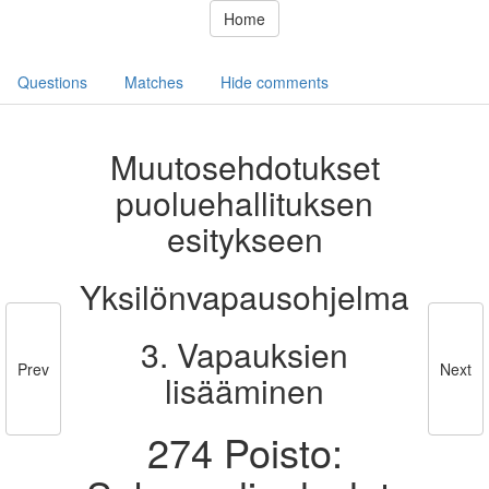
Home
Questions
Matches
Hide comments
Muutosehdotukset
puoluehallituksen
esitykseen
Yksilönvapausohjelma
3. Vapauksien
Prev
Next
lisääminen
274 Poisto: