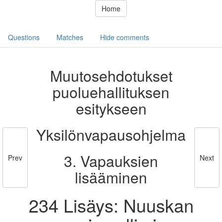
Home
Questions
Matches
Hide comments
Muutosehdotukset
puoluehallituksen
esitykseen
Yksilönvapausohjelma
3. Vapauksien
Prev
Next
lisääminen
234 Lisäys: Nuuskan