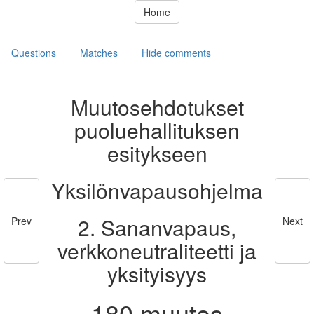
Home
Questions
Matches
Hide comments
Muutosehdotukset
puoluehallituksen
esitykseen
Yksilönvapausohjelma
2. Sananvapaus,
Prev
Next
verkkoneutraliteetti ja
yksityisyys
180 muutos