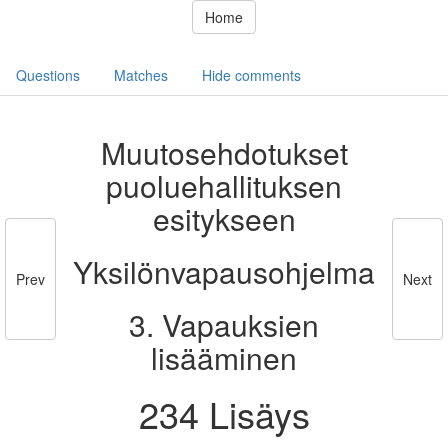
Home
Questions
Matches
Hide comments
Muutosehdotukset
puoluehallituksen
esitykseen
Yksilönvapausohjelma
Prev
Next
3. Vapauksien
lisääminen
234 Lisäys