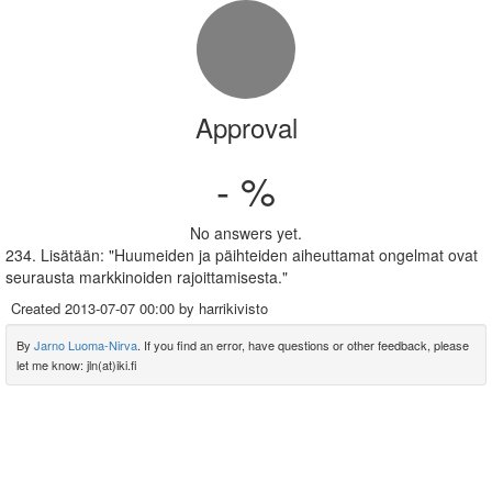
Approval
- %
No answers yet.
234. Lisätään: "Huumeiden ja päihteiden aiheuttamat ongelmat ovat
seurausta markkinoiden rajoittamisesta."
Created
2013-07-07 00:00
by harrikivisto
By
Jarno Luoma-Nirva
. If you find an error, have questions or other feedback, please
let me know: jln(at)iki.fi