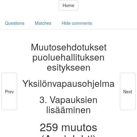
Home
Questions
Matches
Hide comments
Muutosehdotukset
puoluehallituksen
esitykseen
Yksilönvapausohjelma
Prev
Next
3. Vapauksien
lisääminen
259 muutos