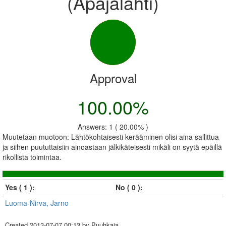
(Apajalahti)
Approval
100.00%
Answers: 1 ( 20.00% )
Muutetaan muotoon: Lähtökohtaisesti kerääminen olisi aina sallittua
ja siihen puututtaisiin ainoastaan jälkikäteisesti mikäli on syytä epäillä
rikollista toimintaa.
Yes ( 1 ):
No ( 0 ):
Luoma-Nirva, Jarno
Created
2013-07-07 00:13
by Puuhkaja