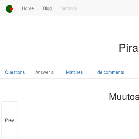
Home
Blog
Settings
Pir
Questions
Answer all
Matches
Hide comments
Muutos
Prev