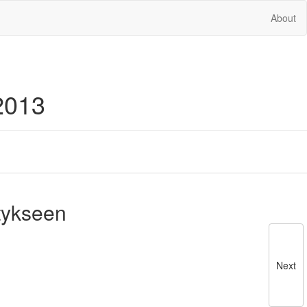
About
2013
tykseen
Next