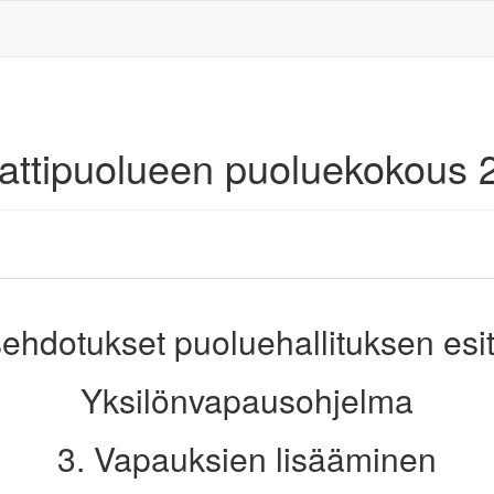
aattipuolueen puoluekokous 
ehdotukset puoluehallituksen esi
Yksilönvapausohjelma
3. Vapauksien lisääminen