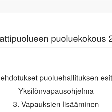
aattipuolueen puoluekokous 
ehdotukset puoluehallituksen esi
Yksilönvapausohjelma
3. Vapauksien lisääminen