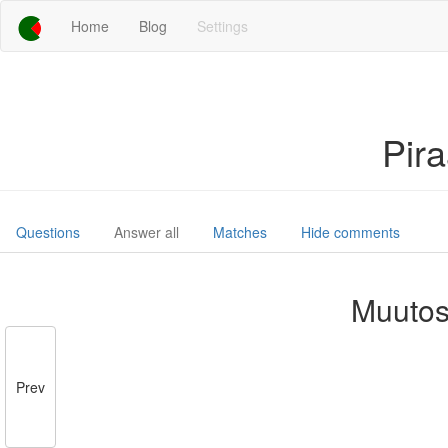
Home
Blog
Settings
Pir
Questions
Answer all
Matches
Hide comments
Muutos
Prev