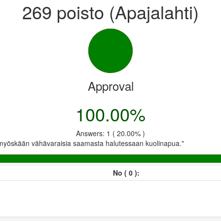
269 poisto (Apajalahti)
Approval
100.00%
Answers: 1 ( 20.00% )
ää myöskään vähävaraisia saamasta halutessaan kuolinapua."
No ( 0 ):