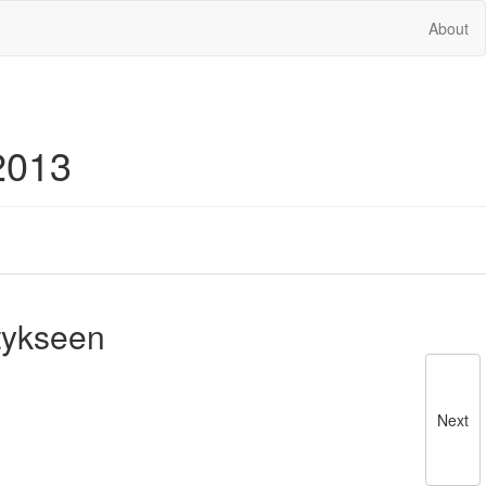
About
2013
tykseen
Next