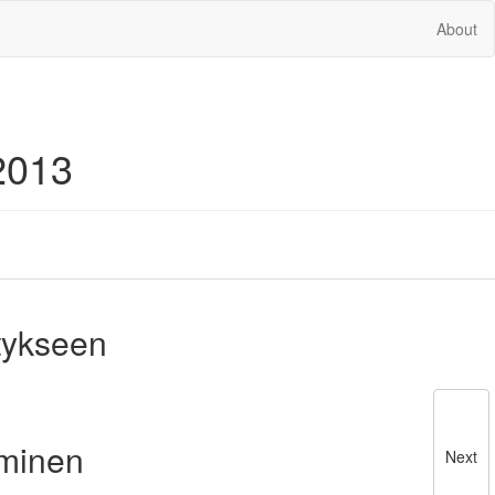
About
2013
tykseen
äminen
Next