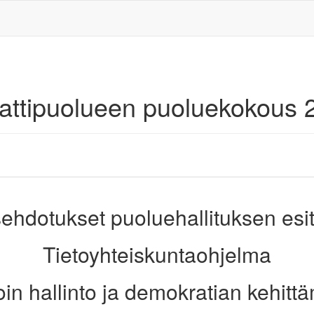
aattipuolueen puoluekokous 
ehdotukset puoluehallituksen esi
Tietoyhteiskuntaohjelma
oin hallinto ja demokratian kehitt