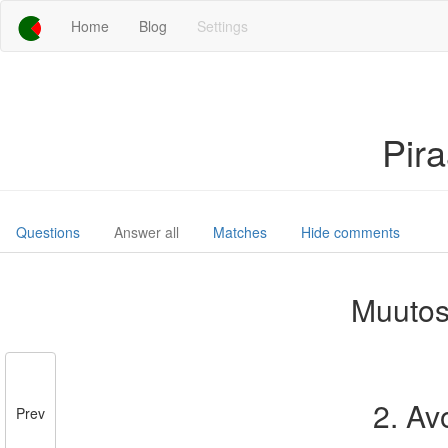
Home
Blog
Settings
Pir
Questions
Answer all
Matches
Hide comments
Muutos
2. Av
Prev