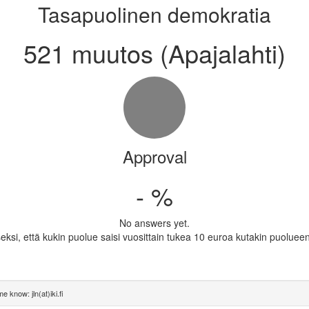
Tasapuolinen demokratia
521 muutos (Apajalahti)
Approval
- %
No answers yet.
ksi, että kukin puolue saisi vuosittain tukea 10 euroa kutakin puoluee
e know: jln(at)iki.fi