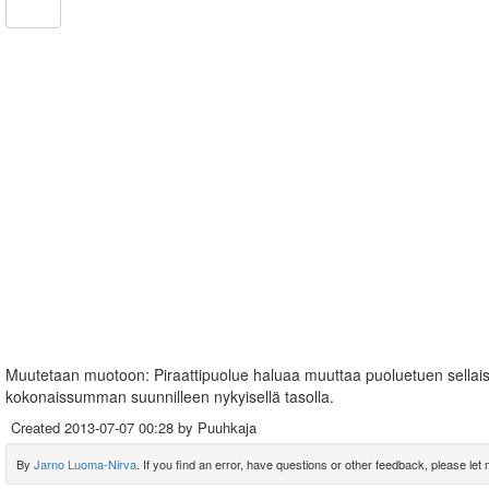
Muutetaan muotoon: Piraattipuolue haluaa muuttaa puoluetuen sellaise
kokonaissumman suunnilleen nykyisellä tasolla.
Created
2013-07-07 00:28
by Puuhkaja
By
Jarno Luoma-Nirva
. If you find an error, have questions or other feedback, please let m