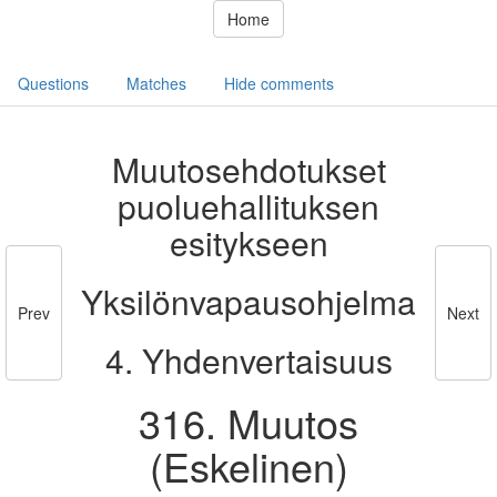
Home
Questions
Matches
Hide comments
Muutosehdotukset
puoluehallituksen
esitykseen
Yksilönvapausohjelma
Prev
Next
4. Yhdenvertaisuus
316. Muutos
(Eskelinen)