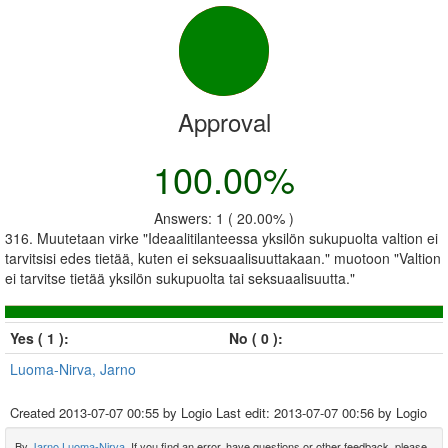
Approval
100.00%
Answers: 1 ( 20.00% )
316. Muutetaan virke "Ideaalitilanteessa yksilön sukupuolta valtion ei
tarvitsisi edes tietää, kuten ei seksuaalisuuttakaan." muotoon "Valtion
ei tarvitse tietää yksilön sukupuolta tai seksuaalisuutta."
Yes ( 1 ):
No ( 0 ):
Luoma-Nirva, Jarno
Created
2013-07-07 00:55
by Logio Last edit:
2013-07-07 00:56
by Logio
By
Jarno Luoma-Nirva
. If you find an error, have questions or other feedback, please