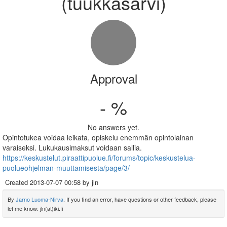
(tuukkasarvi)
Approval
- %
No answers yet.
Opintotukea voidaa leikata, opiskelu enemmän opintolainan
varaiseksi. Lukukausimaksut voidaan sallia.
https://keskustelut.piraattipuolue.fi/forums/topic/keskustelua-
puolueohjelman-muuttamisesta/page/3/
Created
2013-07-07 00:58
by jln
By
Jarno Luoma-Nirva
. If you find an error, have questions or other feedback, please
let me know: jln(at)iki.fi