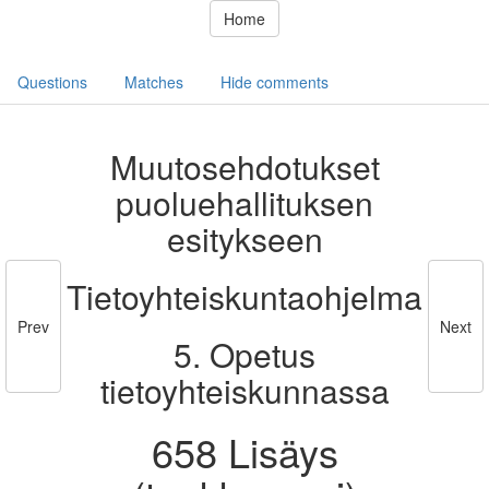
Home
Questions
Matches
Hide comments
Muutosehdotukset
puoluehallituksen
esitykseen
Tietoyhteiskuntaohjelma
Prev
Next
5. Opetus
tietoyhteiskunnassa
658 Lisäys