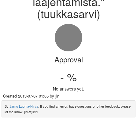
laajentamista."
(tuukkasarvi)
Approval
- %
No answers yet.
Created
2013-07-07 01:05
by jln
By
Jarno Luoma-Nirva
. If you find an error, have questions or other feedback, please
let me know: jln(at)iki.fi