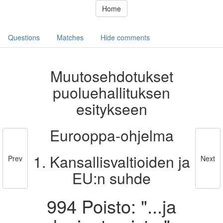
Home
Questions
Matches
Hide comments
Muutosehdotukset
puoluehallituksen
esitykseen
Eurooppa-ohjelma
1. Kansallisvaltioiden ja
Prev
Next
EU:n suhde
994 Poisto: "...ja