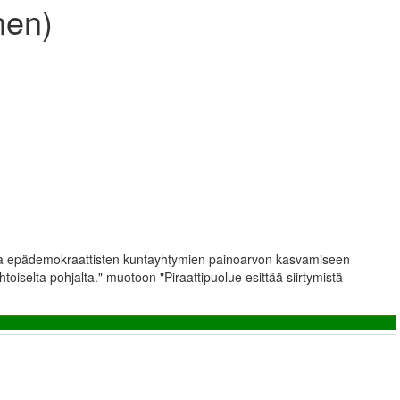
nen)
n ja epädemokraattisten kuntayhtymien painoarvon kasvamiseen
toiselta pohjalta." muotoon "Piraattipuolue esittää siirtymistä