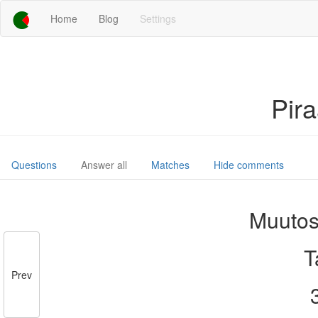
Home
Blog
Settings
Pir
Questions
Answer all
Matches
Hide comments
Muutos
T
Prev