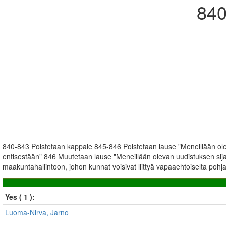
840
840-843 Poistetaan kappale 845-846 Poistetaan lause "Meneillään ol
entisestään" 846 Muutetaan lause "Meneillään olevan uudistuksen sijaan 
maakuntahallintoon, johon kunnat voisivat liittyä vapaaehtoiselta pohja
Yes ( 1 ):
Luoma-Nirva, Jarno