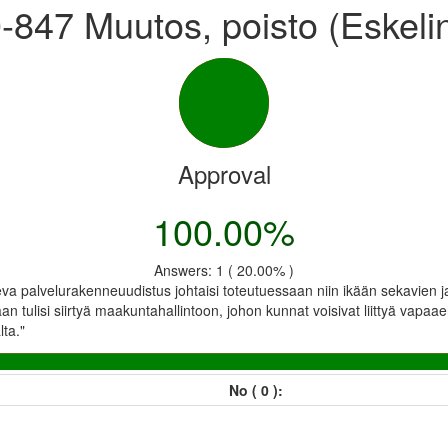
-847 Muutos, poisto (Eskeli
Approval
100.00%
Answers: 1 ( 20.00% )
eva palvelurakenneuudistus johtaisi toteutuessaan niin ikään sekavie
tulisi siirtyä maakuntahallintoon, johon kunnat voisivat liittyä vapaaeh
lta."
No ( 0 ):