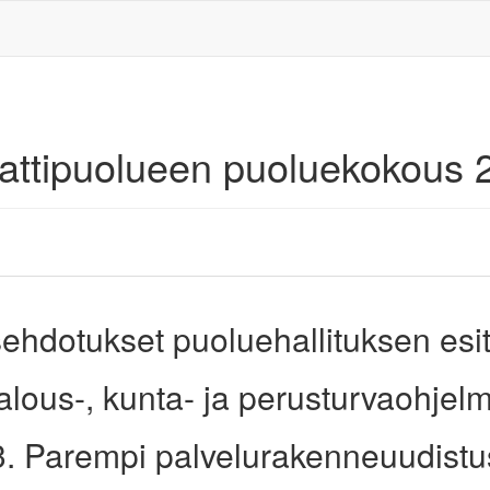
aattipuolueen puoluekokous 
ehdotukset puoluehallituksen esi
alous-, kunta- ja perusturvaohjel
3. Parempi palvelurakenneuudistu