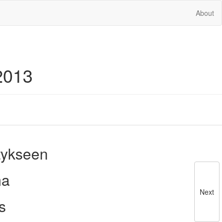
About
2013
tykseen
ma
Next
s