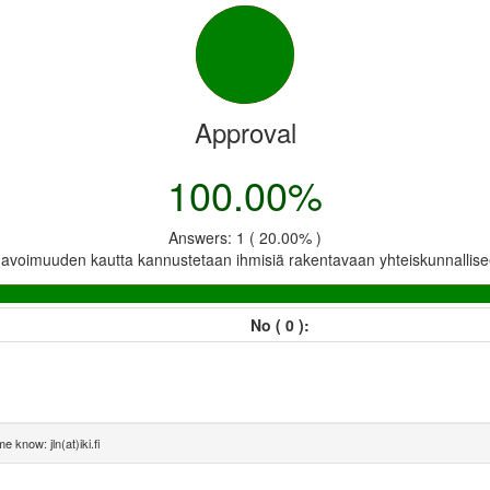
Approval
100.00%
Answers: 1 ( 20.00% )
 avoimuuden kautta kannustetaan ihmisiä rakentavaan yhteiskunnallise
No ( 0 ):
e know: jln(at)iki.fi