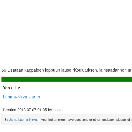
56 Lisätään kappaleen loppuun lause "Koulutuksen, lainsäädännön ja
Yes ( 1 ):
Luoma-Nirva, Jarno
Created
2013-07-07 01:35
by Logio
By
Jarno Luoma-Nirva
. If you find an error, have questions or other feedback, please let m