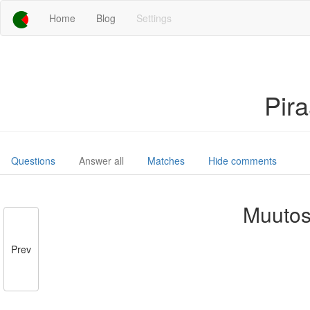
Home
Blog
Settings
Pir
Questions
Answer all
Matches
Hide comments
Muutos
Prev