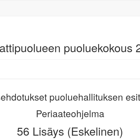
aattipuolueen puoluekokous 
ehdotukset puoluehallituksen esi
Periaateohjelma
56 Lisäys (Eskelinen)