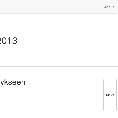
About
2013
tykseen
Next