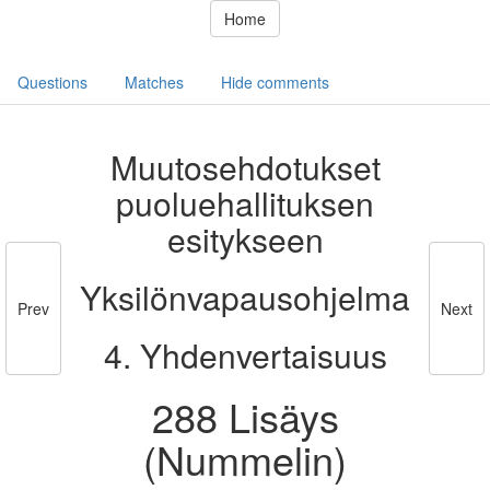
Home
Questions
Matches
Hide comments
Muutosehdotukset
puoluehallituksen
esitykseen
Yksilönvapausohjelma
Prev
Next
4. Yhdenvertaisuus
288 Lisäys
(Nummelin)