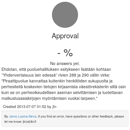
Approval
- %
No answers yet.
Ehdotan, että puoluehallituksen esitykseen lisätään kohtaan
”Yhdenvertaisuus lain edessä” rivien 288 ja 290 väliin virke:
"Piraattipuolue kannattaa kuitenkin henkilöiden sukupuolta ja
perhesiteitä koskevien tietojen kirjaamista väestörekisteriin siltä osin
kuin se on perheoikeudellisen aseman selvittämisen ja luotettavan
matkustusasiakirjojen myöntämisen vuoksi tarpeen."
Created
2013-07-07 01:52
by jln
By
Jarno Luoma-Nirva
. If you find an error, have questions or other feedback, please
let me know: jln(at)iki.fi